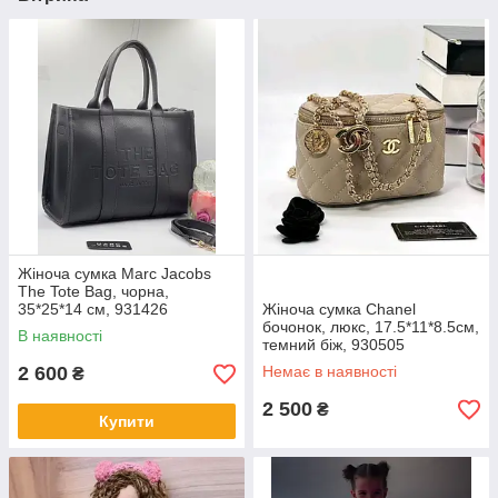
Жіноча сумка Marc Jacobs
The Tote Bag, чорна,
35*25*14 см, 931426
Жіноча сумка Chanel
бочонок, люкс, 17.5*11*8.5см,
В наявності
темний біж, 930505
2 600
Немає в наявності
₴
2 500
₴
Купити