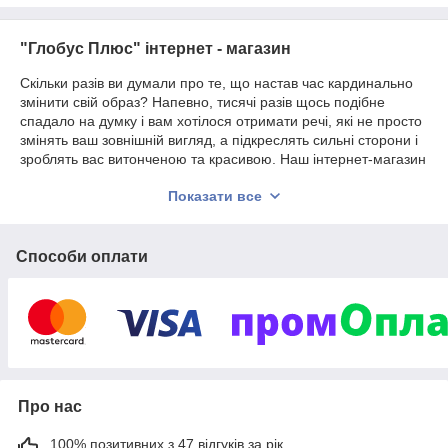
"Глобус Плюс" інтернет - магазин
Скільки разів ви думали про те, що настав час кардинально
змінити свій образ? Напевно, тисячі разів щось подібне
спадало на думку і вам хотілося отримати речі, які не просто
змінять ваш зовнішній вигляд, а підкреслять сильні сторони і
зроблять вас витонченою та красивою. Наш інтернет-магазин
«Глобус Плюс» із задоволенням радує прекрасну половину
Показати все
людства. У нас дівчата можуть знайти унікальні товари, які
викличуть у них справжнє захоплення. При цьому вартість
цієї краси вам напевно сподобається. За відносно
невисокими цінами можна стати щасливою власницею:
Способи оплати
Широкий вибір біжутерії на будь-який смак;
Нова колекція в'язаних виробів;
Різноманітні аксесуари для прогулянок та
подорожей.
Що стосується різних виробів із розділу біжутерія, то тут є
справді привабливі моделі. Існує велика різниця між
Про нас
дорогими прикрасами та простою біжутерією. При цьому
основна їхня відмінність у вартості. Наші товари не соромно
100% позитивних з 47 відгуків за рік