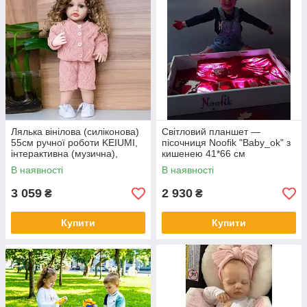
Лялька вінілова (силіконова)
Світловий планшет —
55см ручної роботи KEIUMI,
пісочниця Noofik "Baby_ok" з
інтерактивна (музична),
кишенею 41*66 см
Reborn Baby Doll 59
В наявності
В наявності
3 059
2 930
₴
₴
Купити
Купити