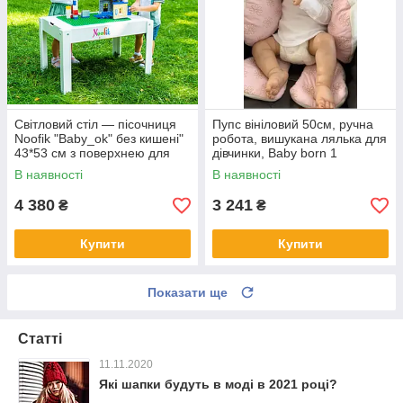
Світловий стіл — пісочниця
Пупс вініловий 50см, ручна
Noofik "Baby_ok" без кишені"
робота, вишукана лялька для
43*53 см з поверхнею для
дівчинки, Baby born 1
конструктора
В наявності
В наявності
4 380
3 241
₴
₴
Купити
Купити
Показати ще
Статті
11.11.2020
Які шапки будуть в моді в 2021 році?