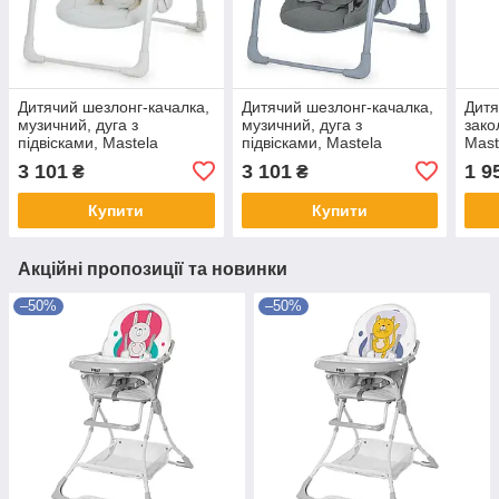
Дитячий шезлонг-качалка,
Дитячий шезлонг-качалка,
Дитя
музичний, дуга з
музичний, дуга з
зако
підвісками, Mastela
підвісками, Mastela
Mast
Deluxe, 79×58×58 см, 6511
Deluxe, 79×58×58 см,
660
3 101
3 101
1 9
₴
₴
6599
Купити
Купити
Акційні пропозиції та новинки
–50%
–50%