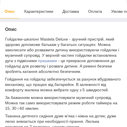
Опис
Характеристики
Доставка
Оплата
Умови п
Опис
Гойдалки-шезлонг Mastela Deluxe - зручний пристрій, який
здорово допоможе батькам у багатьох ситуаціях. Можна
заколисати або розважити дитину використовуючи гойдалки і
музичний супровід. У верхній частині гойдалки встановлена
дуга з підвісними
іграшками
- це прекрасне доповнення до
гойдалці для розвитку і розваги дитини. А ремені безпеки
зроблять катання абсолютно безпечним.
Гойдання на гойдалці забезпечується за рахунок вбудованого
механізму, що працює від батарейок. В залежності від
комфорту малюка можна вибрати одну з 5 швидкостей.
За бажанням можна використовувати музичний супровід.
Можна так само використовувати режим роботи таймера на
15, 30 і 60 хвилин.
Тканина дитячого сидіння дуже м'яка і ніжна на дотик; дуже
легко знімається при необхідності прання. Люлька
регулюється 2 положень нахилу спинки.