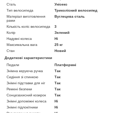
Стать
Унісекс
Тип велосипеда
Триколісний велосипед
Матеріал виготовлення
Вуглецева сталь
рами
Кількість коліс велосипеда
3
Колір
Зелений
Надувні колеса
Ні
Максимальна вага
25 кг
Стан
Новий
Додаткові характеристики
Педали
Платформні
Знімна керуюча ручка
Так
Сидіння зі спинкою
Так
Знімні підставки для ніг
Так
Ремені безпеки
Так
Сонцезахисний козирок
Так
Знімні допоміжні колеса
Ні
Знімні підлокітники
Ні