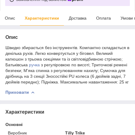
Опис
Характеристики
Доставка
Оплата
Умови 
Опис
Швидко збирається без інструментів. Компактно складається в
декілька рухів. Легко конвертується у біговел. Великий
капюшон з трьома секціями та із світловідбивною стрічкою;
Батьківська
ручка
з регуліровкою по висоті; Триточкові ремені
безпеки; М'яка спинка з регулюванням нахилу; Сумочка для
дрібниць на 3 секції Зносостійкі PU колеса (6 дюймів задні, 7
дюймів переднє); Підніжка. Максимальне навантаження: 25 кг
Приховати
Характеристики
Основні
Виробник
Tilly Trike