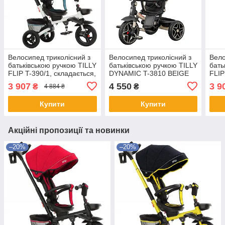
Велосипед триколісний з
Велосипед триколісний з
Вело
батьківською ручкою TILLY
батьківською ручкою TILLY
бать
FLIP T-390/1, складається,
DYNAMIC T-3810 BEIGE
FLIP
поворотне сидіння,
пово
3 907
4 550
3 9
₴
₴
4 884 ₴
зелений
чер
Купити
Купити
Акційні пропозиції та новинки
–20%
–20%