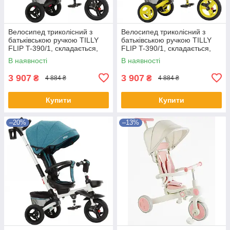
Велосипед триколісний з
Велосипед триколісний з
батьківською ручкою TILLY
батьківською ручкою TILLY
FLIP T-390/1, складається,
FLIP T-390/1, складається,
поворотне сидіння, червоний
поворотне сидіння, жовтий
В наявності
В наявності
3 907
3 907
₴
₴
4 884 ₴
4 884 ₴
Купити
Купити
–20%
–13%