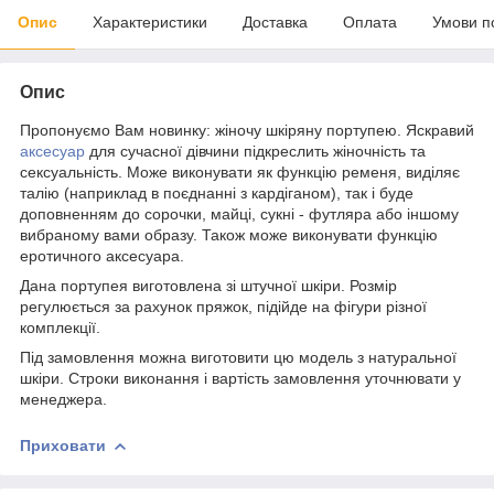
Опис
Характеристики
Доставка
Оплата
Умови п
Опис
Пропонуємо Вам новинку: жіночу шкіряну портупею. Яскравий
аксесуар
для сучасної дівчини підкреслить жіночність та
сексуальність. Може виконувати як функцію ременя, виділяє
талію (наприклад в поєднанні з кардіганом), так і буде
доповненням до сорочки, майці, сукні - футляра або іншому
вибраному вами образу. Також може виконувати функцію
еротичного аксесуара.
Дана портупея виготовлена зі штучної шкіри. Розмір
регулюється за рахунок пряжок, підійде на фігури різної
комплекції.
Під замовлення можна виготовити цю модель з натуральної
шкіри. Строки виконання і вартість замовлення уточнювати у
менеджера.
Приховати