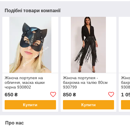
Подібні товари компанії
Жіноча портупея на
Жіноча портупея -
Жіно
обличчя, маска кішки
бахрома на талію 80см
бахр
чорна 930802
930799
930
650
850
1 0
₴
₴
Купити
Купити
Про нас