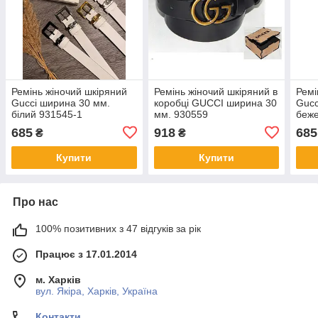
Ремінь жіночий шкіряний
Ремінь жіночий шкіряний в
Ремі
Gucci ширина 30 мм.
коробці GUCCI ширина 30
Gucc
білий 931545-1
мм. 930559
беже
685
918
685
₴
₴
Купити
Купити
Про нас
100% позитивних з 47 відгуків за рік
Працює з 17.01.2014
м. Харків
вул. Якіра, Харків, Україна
Контакти