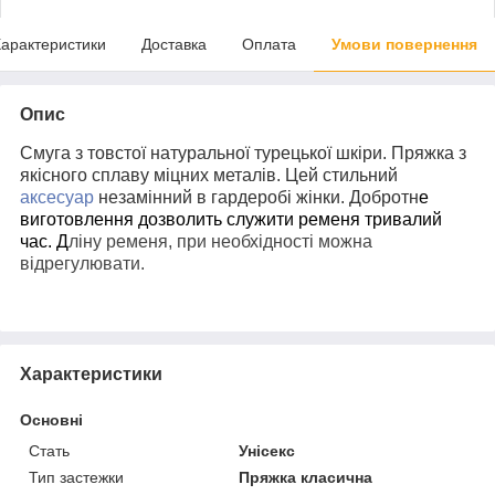
арактеристики
Доставка
Оплата
Умови повернення
Опис
Смуга з товстої натуральної турецької шкіри. Пряжка з
якісного сплаву міцних металів. Цей стильний
аксесуар
незамінний в гардеробі жінки. Добротн
е
виготовлення дозволить служити ременя тривалий
час.
Д
ліну ременя, при необхідності можна
відрегулювати.
Характеристики
Основні
Стать
Унісекс
Тип застежки
Пряжка класична