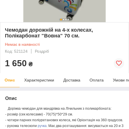
Чемодан дорожній на 4-х колесах,
Полікарбонат "Вовна" 70 см.
Немає в наявності
Код: 521124
Роздріб
1 650
₴
Опис
Характеристики
Доставка
Оплата
Умови п
Опис
Доріжка
чемодан
для
мандрівка
на
Лічильник
з
поликарбоната
:
-
розмір
(
сек
колесами
) -
70
(
75
)*
50
*
29
см
.
-
чотири
парних
поліуретанових
колеса
,
які
Орієнтація
на
360
градусов
.
-
рухома
телескопи
ручка
.
Має
два
розташування
:
висувається
на
20
и
3