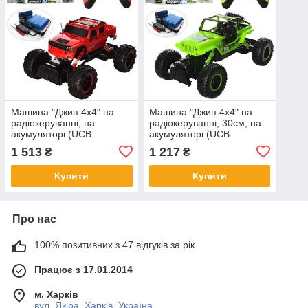
Машина "Джип 4х4" на
Машина "Джип 4х4" на
радіокеруванні, на
радіокеруванні, 30см, на
акумуляторі (UCB
акумуляторі (UCB
зарядне), гумові колеса,
зарядне), гумові колеса,
1 513
1 217
₴
₴
0133
0136
Купити
Купити
Про нас
100% позитивних з 47 відгуків за рік
Працює з 17.01.2014
м. Харків
вул. Якіра, Харків, Україна