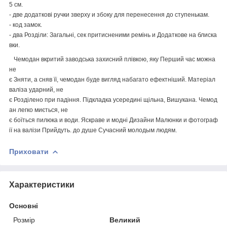
5
см
.
-
две
додаткові
ручки
зверху
и
збоку
для
перенесення
до
ступенькам
.
-
код
замок
.
-
два
Розділи
:
Загальні
,
сек
притисненими
ремінь
и
Додаткове
на
блиска
вки
.
Чемодан
вкритий
заводська
захисний
плівкою
,
яку
Перший
час
можна
не
є
Зняти
,
а
сняв
її
,
чемодан
буде
вигляд
набагато
ефектніший
.
Матеріал
валіза
ударний
,
не
є
Розділено
при
падіння
.
Підкладка
усередині
щільна
,
Вишукана
.
Чемод
ан
легко
миється
,
не
є
боїться
пилюка
и
води
.
Яскраве
и
модні
Дизайни
Малюнки
и
фотограф
ії
на
валізи
Прийдуть.
до
душе
Сучасний
молодым
людям
.
Приховати
Характеристики
Основні
Розмір
Великий