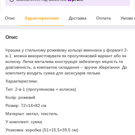
Опис
Характеристики
Доставка
Оплата
Умови 
Опис
Іграшка у стильному рожевому кольорі виконана у форматі 2-
в-1: можна використовувати як прогулянковий варіант або як
колиску. Легка металева конструкція забезпечує міцність та
довговічність, а компактне складання – зручне зберігання. До
комплекту входить сумка для аксесуарів ляльки.
Характеристики:
Тип: 2-в-1 (прогулянкова + колиска)
Колір: рожевий
Розмір: 72×14×82 см
Матеріал: метал, текстиль
У комплекті: сумка
Упаковка: коробка (51×15,5×39,5 см)