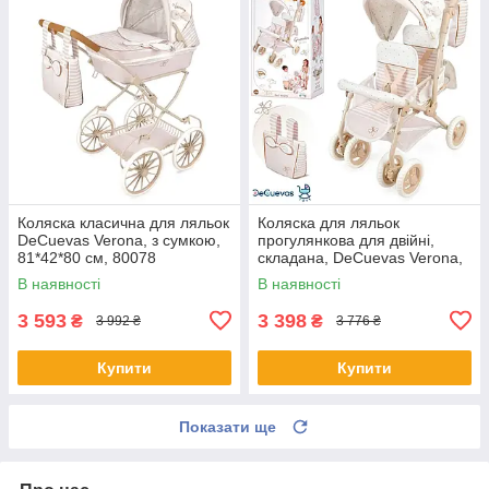
Коляска класична для ляльок
Коляска для ляльок
DeCuevas Verona, з сумкою,
прогулянкова для двійні,
81*42*80 см, 80078
складана, DeCuevas Verona,
40*70*72см, 90378
В наявності
В наявності
3 593
3 398
₴
₴
3 992 ₴
3 776 ₴
Купити
Купити
Показати ще