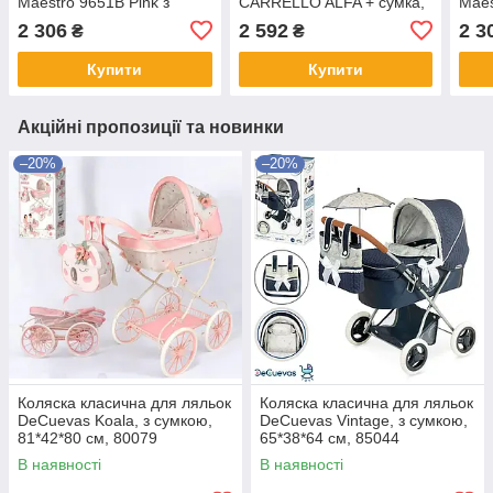
Maestro 9651B Pink з
CARRELLO ALFA + сумка,
Maes
перекидною ручкою,
72*14*82 см, 9707
пере
2 306
2 592
2 3
₴
₴
сумкою
POWDER PINK
сумк
Купити
Купити
Акційні пропозиції та новинки
–20%
–20%
Коляска класична для ляльок
Коляска класична для ляльок
DeCuevas Koala, з сумкою,
DeCuevas Vintage, з сумкою,
81*42*80 см, 80079
65*38*64 см, 85044
В наявності
В наявності