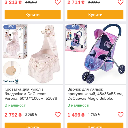
3 213
2 714
₴
₴
4 016 ₴
3 393 ₴
Купити
Купити
–15%
–15%
Кроватка для кукол з
Візочок для ляльок
балдахіном DeCuevas
прогулянковий, 48×33×55 см,
Verona, 60*37*100см, 51078
DeCuevas Magic Bubble,
90276
В наявності
В наявності
2 792
1 496
₴
₴
3 285 ₴
1 760 ₴
Купити
Купити