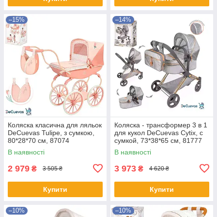
–15%
–14%
Коляска класична для ляльок
Коляска - трансформер 3 в 1
DeCuevas Tulipe, з сумкою,
для кукол DeCuevas Cytix, с
80*28*70 см, 87074
сумкой, 73*38*65 см, 81777
В наявності
В наявності
2 979
3 973
₴
₴
3 505 ₴
4 620 ₴
Купити
Купити
–10%
–10%