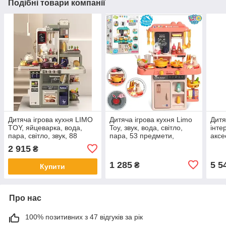
Подібні товари компанії
Дитяча ігрова кухня LIMO
Дитяча ігрова кухня Limo
Дитя
TOY, яйцеварка, вода,
Toy, звук, вода, світло,
інте
пара, світло, звук, 88
пара, 53 предмети,
аксе
предметів, 93 см, 889-229
63×45,5×22см, 889-256
93-5
2 915
₴
5746
1 285
5 5
₴
Купити
Про нас
100% позитивних з 47 відгуків за рік