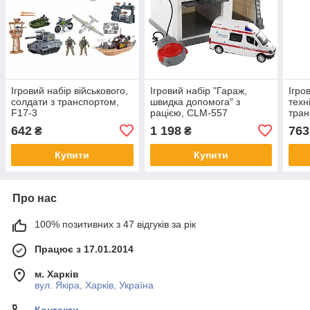
Ігровий набір військового,
Ігровий набір "Гараж,
Ігро
солдати з транспортом,
швидка допомога" з
техн
F17-3
рацією, CLM-557
тра
642
1 198
763
₴
₴
Купити
Купити
Про нас
100% позитивних з 47 відгуків за рік
Працює з 17.01.2014
м. Харків
вул. Якіра, Харків, Україна
Контакти