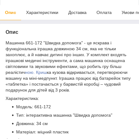
Опис
Характеристики
Доставка
Оплата
Умови п
Опис
Машинка 661-172 "Швидка допомога" - це яскрава і
функціональна іграшка довжиною 34 см, яка не тільки
захоплює, а й навчає дитині про інших. У комплект входять
іграшкові медичні інструменти, а сама машинка оснащена
світловими та звуковими ефектами, що робить гру більш
реалістич
ною. Криш
ка кузова відкривається, перетворюючи
машину на міні-медпункт. Іграшка працює від батарейок типу
«таблетка» і постачається у барвистій коробці – чудовий
подарунок для дітей від 3 років.
Характеристика:
Модель: 661-172
Тип: інтерактивна машинка "Швидка допомога"
Довжина: 34 см
Матеріал: міцний пластик