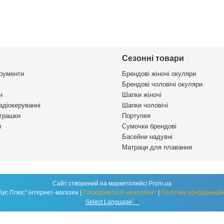
Сезонні товари
трументи
Брендові жіночі окуляри
Брендові чоловічі окуляри
и
Шапки жіночі
адіокеруванні
Шапки чоловічі
іграшки
Портупея
и
Сумочки брендові
Басейни надувні
Матраци для плавання
Сайт створений на маркетплейсі
Prom.ua
"Глобус Плюс" інтернет-магазин |
Поскаржитися на контент
|
Політика конфіденцій
Select Language
▼