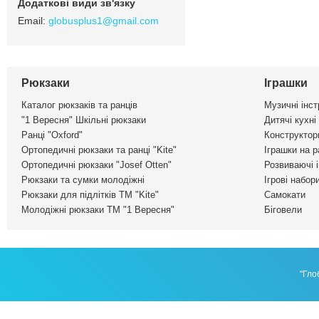
globusplus1@gmail.com
Рюкзаки
Іграшки
Каталог рюкзаків та ранців
Музичні інс
"1 Вересня" Шкільні рюкзаки
Дитячі кухні
Ранці "Oxford"
Конструктор
Ортопедичні рюкзаки та ранці "Kite"
Іграшки на р
Ортопедичні рюкзаки "Josef Otten"
Розвиваючі 
Рюкзаки та сумки молодіжні
Ігрові набор
Рюкзаки для підлітків ТМ "Kite"
Самокати
Молодіжні рюкзаки ТМ "1 Вересня"
Біговели