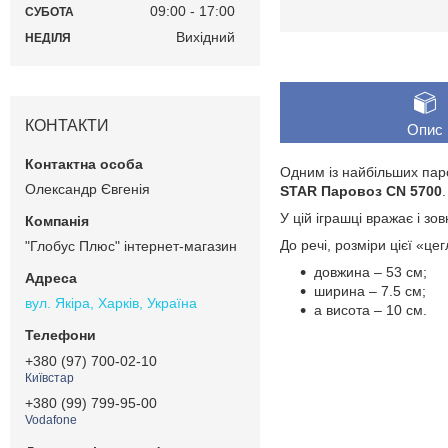
09:00
17:00
СУБОТА
Вихідний
НЕДІЛЯ
КОНТАКТИ
Опис
Одним із найбільших паро
Олександр Євгенія
STAR Паровоз CN 5700
.
У цій іграшці вражає і зо
До речі, розміри цієї «це
"Глобус Плюс" інтернет-магазин
довжина – 53 см;
ширина – 7.5 см;
вул. Якіра, Харків, Україна
а висота – 10 см.
+380 (97) 700-02-10
Київстар
+380 (99) 799-95-00
Vodafone