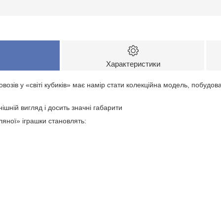
Характеристики
возів у «світі кубиків» має намір стати колекційна модель, побудо
внішній вигляд і досить значні габарити
гляної» іграшки становлять: