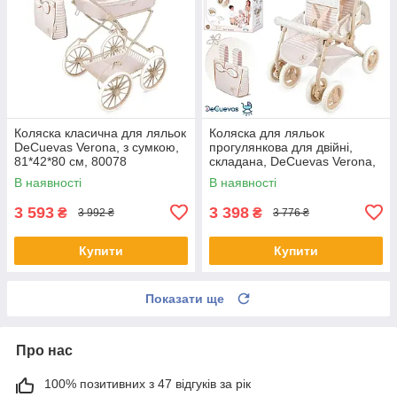
Коляска класична для ляльок
Коляска для ляльок
DeCuevas Verona, з сумкою,
прогулянкова для двійні,
81*42*80 см, 80078
складана, DeCuevas Verona,
40*70*72см, 90378
В наявності
В наявності
3 593
3 398
₴
₴
3 992 ₴
3 776 ₴
Купити
Купити
Показати ще
Про нас
100% позитивних з 47 відгуків за рік