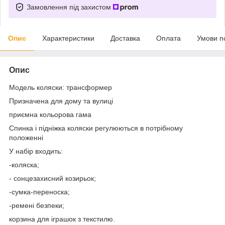
Замовлення під захистом
Опис
Характеристики
Доставка
Оплата
Умови п
Опис
Модель коляски: трансформер
Призначена для дому та вулиці
приємна кольорова гама
Спинка і підніжка коляски регулюються в потрібному
положенні
У набір входить:
-коляска;
- сонцезахисний козирьок;
-сумка-переноска;
-ремені безпеки;
корзина для іграшок з текстилю.