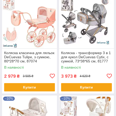
Коляска класична для ляльок
Коляска - трансформер 3 в 1
DeCuevas Tulipe, з сумкою,
для кукол DeCuevas Cytix, с
80*28*70 см, 87074
сумкой, 73*38*65 см, 81777
В наявності
В наявності
2 979
3 973
₴
₴
3 505 ₴
4 620 ₴
Купити
Купити
–10%
–10%