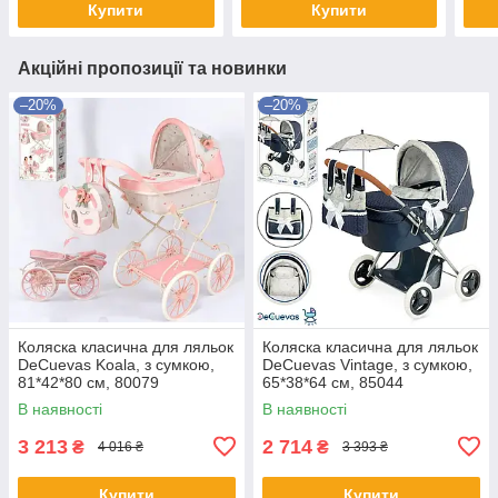
Купити
Купити
Акційні пропозиції та новинки
–20%
–20%
Коляска класична для ляльок
Коляска класична для ляльок
DeCuevas Koala, з сумкою,
DeCuevas Vintage, з сумкою,
81*42*80 см, 80079
65*38*64 см, 85044
В наявності
В наявності
3 213
2 714
₴
₴
4 016 ₴
3 393 ₴
Купити
Купити