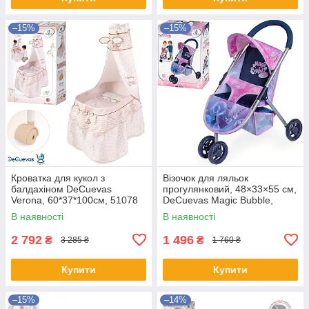
–15%
–15%
Кроватка для кукол з
Візочок для ляльок
балдахіном DeCuevas
прогулянковий, 48×33×55 см,
Verona, 60*37*100см, 51078
DeCuevas Magic Bubble,
90276
В наявності
В наявності
2 792
1 496
₴
₴
3 285 ₴
1 760 ₴
Купити
Купити
–15%
–14%