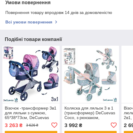
Умови повернення
Повернення товару впродовж 14 днів за домовленістю
Всі умови повернення
Подібні товари компанії
Візочок -трансформер 3в1
Коляска для ляльок 3 в 1
Візо
для ляльки з сумкою,
(трансформер) DeCuevas
люл
65*38*73см, DeCuevas
Coco, з рюкзаком,
2в1,
Magic Bubble, 81776
70*41*62 см, 80580
3 263
3 992
2 6
₴
₴
3 626 ₴