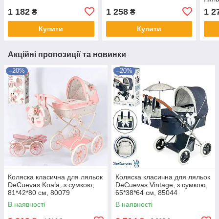
укр.м
1 182
1 258
1 2
₴
₴
BL2
Купити
Купити
Акційні пропозиції та новинки
–20%
–20%
Коляска класична для ляльок
Коляска класична для ляльок
DeCuevas Koala, з сумкою,
DeCuevas Vintage, з сумкою,
81*42*80 см, 80079
65*38*64 см, 85044
В наявності
В наявності