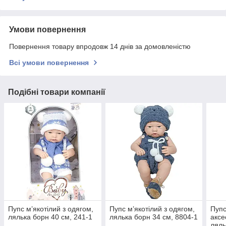
Умови повернення
Повернення товару впродовж 14 днів за домовленістю
Всі умови повернення
Подібні товари компанії
Пупс м’якотілий з одягом,
Пупс м’якотілий з одягом,
Пупс
лялька борн 40 см, 241-1
лялька борн 34 см, 8804-1
аксе
ляль