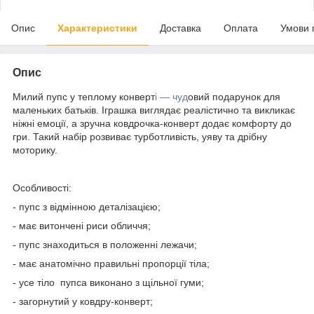
Опис
Характеристики
Доставка
Оплата
Умови 
Опис
Милий пупс у теплому конверт
і — чуд
овий подарунок для
маленьких батьків. Іграшка виглядає реалістично та викликає
ніжні емоції, а зручна ковдрочка-конверт додає комфорту до
гри. Такий набір розвиває турботливість, уяву та дрібну
моторику.
Особливості:
- пупс з відмінною деталізацією;
- має витончені риси обличчя;
- пупс знаходиться в положенні лежачи;
- має анатомічно правильні пропорції тіла;
- усе тіло пупса виконано з щільної гуми;
- загорнутий у ковдру-конверт;