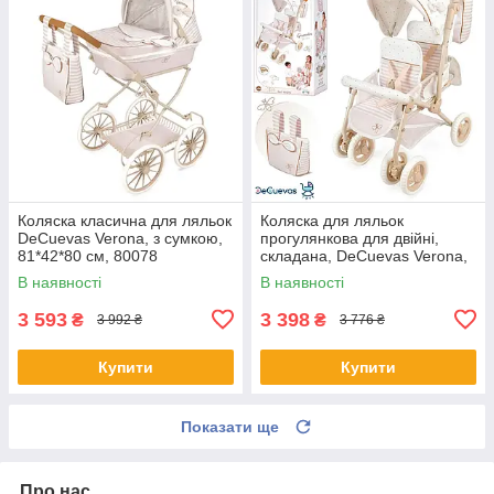
Коляска класична для ляльок
Коляска для ляльок
DeCuevas Verona, з сумкою,
прогулянкова для двійні,
81*42*80 см, 80078
складана, DeCuevas Verona,
40*70*72см, 90378
В наявності
В наявності
3 593
3 398
₴
₴
3 992 ₴
3 776 ₴
Купити
Купити
Показати ще
Про нас