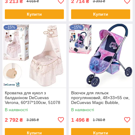
3 213
2 714
₴
₴
4 016 ₴
3 393 ₴
Купити
Купити
–15%
–15%
Кроватка для кукол з
Візочок для ляльок
балдахіном DeCuevas
прогулянковий, 48×33×55 см,
Verona, 60*37*100см, 51078
DeCuevas Magic Bubble,
90276
В наявності
В наявності
2 792
1 496
₴
₴
3 285 ₴
1 760 ₴
Купити
Купити