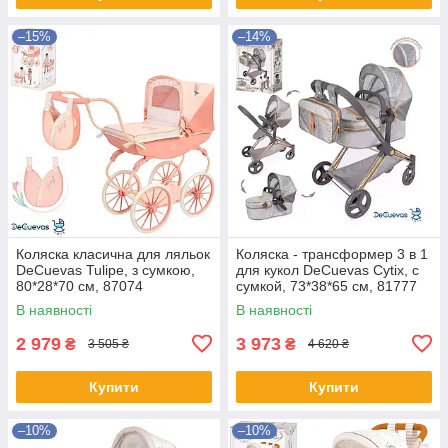
–15%
–14%
Коляска класична для ляльок
Коляска - трансформер 3 в 1
DeCuevas Tulipe, з сумкою,
для кукол DeCuevas Cytix, с
80*28*70 см, 87074
сумкой, 73*38*65 см, 81777
В наявності
В наявності
2 979
3 973
₴
₴
3 505 ₴
4 620 ₴
Купити
Купити
–10%
–10%