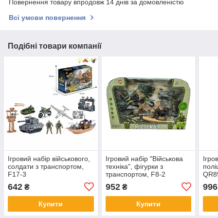
Повернення товару впродовж 14 днів за домовленістю
Всі умови повернення
Подібні товари компанії
Ігровий набір військового,
Ігровий набір "Військова
Ігро
солдати з транспортом,
техніка", фігурки з
полі
F17-3
транспортом, F8-2
QR8
642
952
996
₴
₴
Купити
Купити