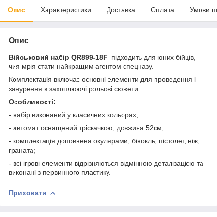
Опис
Характеристики
Доставка
Оплата
Умови п
Опис
Військовий набір QR899-18F
підходить для юних бійців,
чия мрія стати найкращим агентом спецназу.
Комплектація включає основні елементи для проведення і
занурення в захоплюючі рольові сюжети!
Особливості:
- набір виконаний у класичних кольорах;
- автомат оснащений тріскачкою, довжина 52см;
- комплектація доповнена окулярами, бінокль, пістолет, ніж,
граната;
- всі ігрові елементи відрізняються відмінною деталізацією та
виконані з первинного пластику.
Приховати