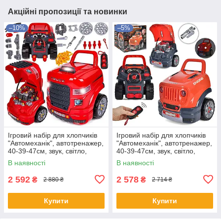
Акційні пропозиції та новинки
–10%
–5%
Ігровий набір для хлопчиків
Ігровий набір для хлопчиків
"Автомеханік", автотренажер,
"Автомеханік", автотренажер,
40-39-47см, звук, світло,
40-39-47см, звук, світло,
пульт, 008-978
пульт, 008-979
В наявності
В наявності
2 592
2 578
₴
₴
2 880 ₴
2 714 ₴
Купити
Купити