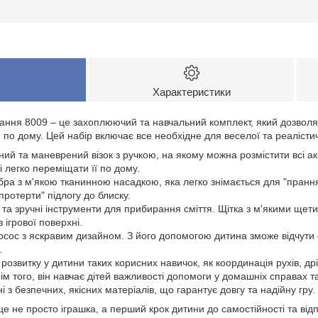
Характеристики
рання 8009 – це захоплюючий та навчальний комплект, який дозволя
о дому. Цей набір включає все необхідне для веселої та реалістич
ний та маневрений візок з ручкою, на якому можна розмістити всі акс
 легко переміщати її по дому.
ра з м'якою тканинною насадкою, яка легко знімається для "прання
ротерти" підлогу до блиску.
і та зручні інструменти для прибирання сміття. Щітка з м'якими ще
з ігрової поверхні.
осос з яскравим дизайном. З його допомогою дитина зможе відчути
.
розвитку у дитини таких корисних навичок, як координація рухів, др
м того, він навчає дітей важливості допомоги у домашніх справах та 
 з безпечних, якісних матеріалів, що гарантує довгу та надійну гру.
е не просто іграшка, а перший крок дитини до самостійності та відп