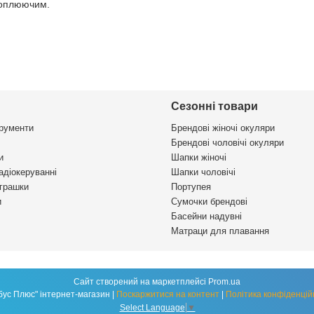
хоплюючим.
Сезонні товари
трументи
Брендові жіночі окуляри
Брендові чоловічі окуляри
и
Шапки жіночі
адіокеруванні
Шапки чоловічі
іграшки
Портупея
и
Сумочки брендові
Басейни надувні
Матраци для плавання
Сайт створений на маркетплейсі
Prom.ua
"Глобус Плюс" інтернет-магазин |
Поскаржитися на контент
|
Політика конфіденцій
Select Language
▼