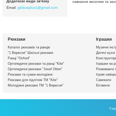
навчання веселим та за
globusplus1@gmail.com
Рюкзаки
Іграшки
Каталог рюкзаків та ранців
Музичні інс
"1 Вересня" Шкільні рюкзаки
Дитячі кухні
Ранці "Oxford"
Конструктор
Ортопедичні рюкзаки та ранці "Kite"
Іграшки на р
Ортопедичні рюкзаки "Josef Otten"
Розвиваючі 
Рюкзаки та сумки молодіжні
Ігрові набор
Рюкзаки для підлітків ТМ "Kite"
Самокати
Молодіжні рюкзаки ТМ "1 Вересня"
Біговели