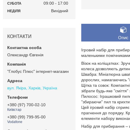
09:00
17:00
СУБОТА
Вихідний
НЕДІЛЯ
КОНТАКТИ
Опис
Ігровий набір для приби
Олександр Євгенія
маленькими помічниками п
Візок на коліщатках: Зруч
колеса дозволяють дитині
"Глобус Плюс" інтернет-магазин
Швабра: Мініатюрна шваб
дорослих, намагаючись "п
Щітка та совок: Компактн
вул. Якіра, Харків, Україна
зібрати будь-яке "сміття" 
Пилосос: Іграшковий пил
"збираючи" пил та крихти
+380 (97) 700-02-10
Цей ігровий набір сприяє 
Київстар
прагнення до порядку. Крі
+380 (99) 799-95-00
елементи набору виконані
Vodafone
Набір для прибирання – ц