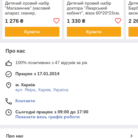
Дитячий ігровий набір
Дитячий ігровий набір
Дитя
"Магазинчик" (касовий
доктора "Лікарський
Барб
апарат, сканер,
кабінет", візок 60*20*23см,
аксе
калькулятор, світло, звук)
рентген, аксесуари, 927
WD-
1 276
1 330
2 2
₴
₴
LIMO TOY 7016-1 UA
Купити
Купити
Про нас
100% позитивних з 47 відгуків за рік
Працює з 17.01.2014
м. Харків
вул. Якіра, Харків, Україна
Контакти
Сьогодні працює з 09:00 до 17:00
Показати весь графік роботи
Про нас