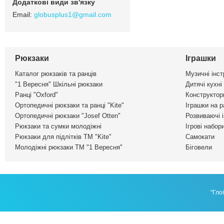
globusplus1@gmail.com
Рюкзаки
Іграшки
Каталог рюкзаків та ранців
Музичні інс
"1 Вересня" Шкільні рюкзаки
Дитячі кухні
Ранці "Oxford"
Конструктор
Ортопедичні рюкзаки та ранці "Kite"
Іграшки на р
Ортопедичні рюкзаки "Josef Otten"
Розвиваючі 
Рюкзаки та сумки молодіжні
Ігрові набор
Рюкзаки для підлітків ТМ "Kite"
Самокати
Молодіжні рюкзаки ТМ "1 Вересня"
Біговели