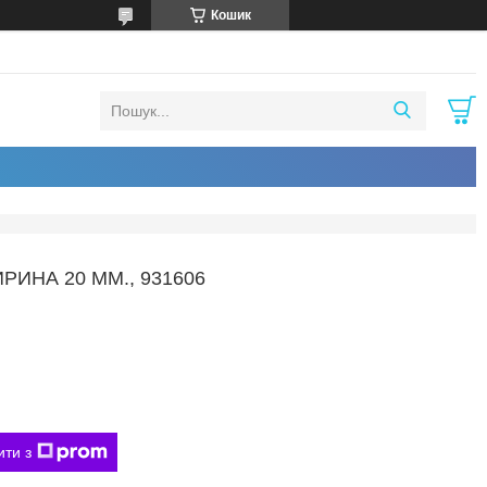
Кошик
ИНА 20 ММ., 931606
ити з