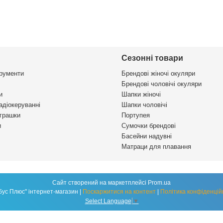
Сезонні товари
трументи
Брендові жіночі окуляри
Брендові чоловічі окуляри
и
Шапки жіночі
адіокеруванні
Шапки чоловічі
іграшки
Портупея
и
Сумочки брендові
Басейни надувні
Матраци для плавання
Сайт створений на маркетплейсі
Prom.ua
"Глобус Плюс" інтернет-магазин |
Поскаржитися на контент
|
Політика конфіденцій
Select Language
▼