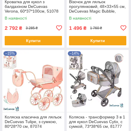
Кроватка для кукол з
Візочок для ляльок
балдахіном DeCuevas
прогулянковий, 48×33×55 см,
Verona, 60*37*100см, 51078
DeCuevas Magic Bubble,
90276
В наявності
В наявності
2 792
1 496
₴
₴
3 285 ₴
1 760 ₴
Купити
Купити
–15%
–14%
Коляска класична для ляльок
Коляска - трансформер 3 в 1
DeCuevas Tulipe, з сумкою,
для кукол DeCuevas Cytix, с
80*28*70 см, 87074
сумкой, 73*38*65 см, 81777