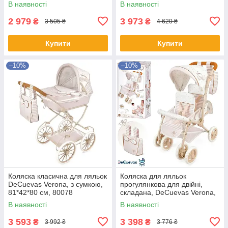
В наявності
В наявності
2 979
3 973
₴
₴
3 505 ₴
4 620 ₴
Купити
Купити
–10%
–10%
Коляска класична для ляльок
Коляска для ляльок
DeCuevas Verona, з сумкою,
прогулянкова для двійні,
81*42*80 см, 80078
складана, DeCuevas Verona,
40*70*72см, 90378
В наявності
В наявності
3 593
3 398
₴
₴
3 992 ₴
3 776 ₴