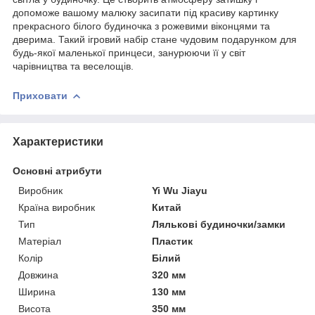
допоможе вашому малюку засипати під красиву картинку
прекрасного білого будиночка з рожевими віконцями та
дверима. Такий ігровий набір стане чудовим подарунком для
будь-якої маленької принцеси, занурюючи її у світ
чарівництва та веселощів.
Приховати
Характеристики
Основні атрибути
Виробник
Yi Wu Jiayu
Країна виробник
Китай
Тип
Лялькові будиночки/замки
Матеріал
Пластик
Колір
Білий
Довжина
320 мм
Ширина
130 мм
Висота
350 мм