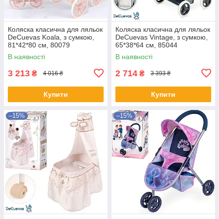
Коляска класична для ляльок
Коляска класична для ляльок
DeCuevas Koala, з сумкою,
DeCuevas Vintage, з сумкою,
81*42*80 см, 80079
65*38*64 см, 85044
В наявності
В наявності
3 213
2 714
₴
₴
4 016 ₴
3 393 ₴
Купити
Купити
–15%
–15%