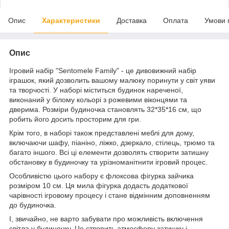
Опис
Характеристики
Доставка
Оплата
Умови 
Опис
Ігровий набір "Sentomele Family" - це дивовижний набір
іграшок, який дозволить вашому малюку поринути у світ уяви
та творчості. У наборі міститься будинок нареченої,
виконаний у білому кольорі з рожевими віконцями та
дверима. Розміри будиночка становлять 32*35*16 см, що
робить його досить просторим для гри.
Крім того, в наборі також представлені меблі для дому,
включаючи шафу, піаніно, ліжко, дзеркало, стілець, трюмо та
багато іншого. Всі ці елементи дозволять створити затишну
обстановку в будиночку та урізноманітнити ігровий процес.
Особливістю цього набору є флоксова фігурка зайчика
розміром 10 см. Ця мила фігурка додасть додаткової
чарівності ігровому процесу і стане відмінним доповненням
до будиночка.
І, звичайно, не варто забувати про можливість включення
світла у будиночку. Це створить атмосферу затишку і