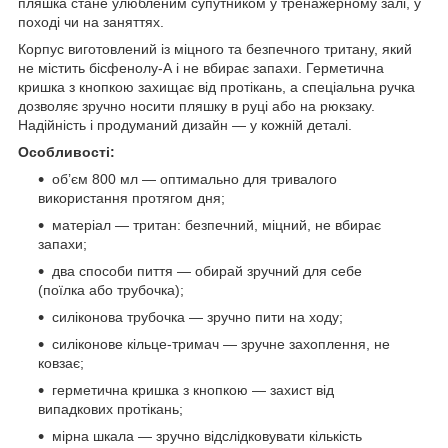
пляшка стане улюбленим супутником у тренажерному залі, у
поході чи на заняттях.
Корпус виготовлений із міцного та безпечного тритану, який
не містить бісфенолу-А і не вбирає запахи. Герметична
кришка з кнопкою захищає від протікань, а спеціальна ручка
дозволяє зручно носити пляшку в руці або на рюкзаку.
Надійність і продуманий дизайн — у кожній деталі.
Особливості:
об’єм 800 мл — оптимально для тривалого
використання протягом дня;
матеріал — тритан: безпечний, міцний, не вбирає
запахи;
два способи пиття — обирай зручний для себе
(поїлка або трубочка);
силіконова трубочка — зручно пити на ходу;
силіконове кільце-тримач — зручне захоплення, не
ковзає;
герметична кришка з кнопкою — захист від
випадкових протікань;
мірна шкала — зручно відслідковувати кількість