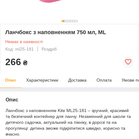
Ланчбокс з наповненням 750 мл, ML
Немає в наявності
Код: ml25-181
Роздріб
266
₴
Опис
Характеристики
Доставка
Оплата
Умови п
Опис
Ланчбокс з наповненням Kite ML25-181 – зручний, красивий
та безпечний контейнер для ланчу. Незамінний для школи та
дитячого садочка, актуальний на пікніку, в дорозі та на
прогулянці: дитина зможе підкріпитися швидко, корисно та
вчасно.