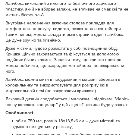
Ланчбокс виконаний з якісного та безпечного харчового
пластику, який не вбирає запахи, не впливає на смак їжі та не
містить бісфенол-А.
Внутрішнє наповнення включає столове приладдя для
комфортного перекусу: виделка, ложка та два контейнери.
Таким чином, можна складати різні страви в один ланчбокс.
Це дуже зручно та гігієнічно.
Дуже місткий, чудово розмістить у собі повноцінний обід.
Кришка щільно закривається та фіксується за допомогою
надійних бічних клямок. Завдяки тому, що кришка прозора,
можна побачити, що всередині контейнера, не відкриваючи
його.
Ланчбокс можна мити в посудомийній машині, зберігати в
холодильнику та використовувати для розігріву їжі в
мікрохвильовій печі (не закриваючи кришкою).
Яскравий дизайн сподобається і малюкам, і підліткам. Зберіть
повну колекцію канцелярії у цій ліцензії, дитина буде у захваті!
Особливості:
об'єм 750 мл, розмір 18х13,5х6 см – дуже місткий та
відмінно вміщується у рюкзаку;
внутрішнє наповнення – 2 контейнери з кришечками,