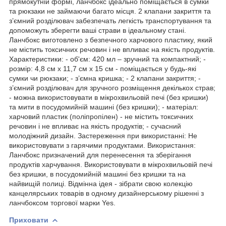
прямокутній формі, ланчбокс ідеально поміщається в сумки
та рюкзаки не займаючи багато місця. 2 клапани закриття та
з’ємний розділювач забезпечать легкість транспортування та
допоможуть зберегти ваші страви в ідеальному стані.
Ланчбокс виготовлено з безпечного харчового пластику, який
не містить токсичних речовин і не впливає на якість продуктів.
Характеристики: - об'єм: 420 мл – зручний та компактний; -
розмір: 4,8 см х 11,7 см х 15 см - поміщається у будь-які
сумки чи рюкзаки; - з’ємна кришка; - 2 клапани закриття; -
з’ємний розділювач для зручного розміщення декількох страв;
- можна використовувати в мікрохвильовій печі (без кришки)
та мити в посудомийній машині (без кришки); - матеріал:
харчовий пластик (поліпропілен) - не містить токсичних
речовин і не впливає на якість продуктів; - сучасний
молодіжний дизайн. Застереження при використанні: Не
використовувати з гарячими продуктами. Використання:
Ланчбокс призначений для перенесення та зберігання
продуктів харчування. Використовувати в мікрохвильовій печі
без кришки, в посудомийній машині без кришки та на
найвищій полиці. Відмінна ідея - зібрати свою колекцію
канцелярських товарів в одному дизайнерському рішенні з
ланчбоксом торгової марки Yes.
Приховати