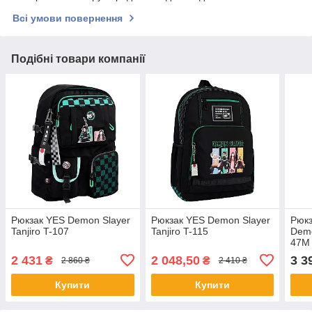
Всі умови повернення
Подібні товари компанії
Рюкзак YES Demon Slayer
Рюкзак YES Demon Slayer
Рюкз
Tanjiro T-107
Tanjiro T-115
Demo
47M
2 431
2 048,50
3 3
₴
₴
2 860 ₴
2 410 ₴
Купити
Купити