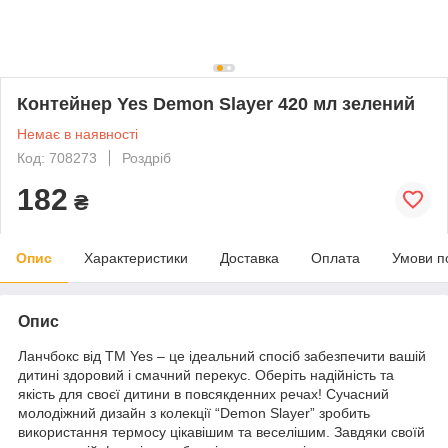
Контeйнер Yes Demon Slayer 420 мл зелений
Немає в наявності
Код: 708273
Роздріб
182
₴
Опис
Характеристики
Доставка
Оплата
Умови п
Опис
Ланчбокс від ТМ Yes – це ідеальний спосіб забезпечити вашій
дитині здоровий і смачний перекус. Оберіть надійність та
якість для своєї дитини в повсякденних речах! Сучасний
молодіжний дизайн з колекції “Demon Slayer” зробить
використання термосу цікавішим та веселішим. Завдяки своїй