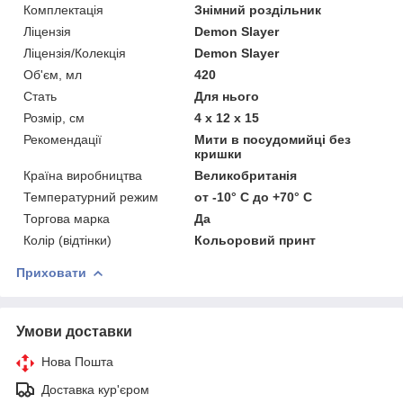
Комплектація
Знімний роздільник
Ліцензія
Demon Slayer
Ліцензія/Колекція
Demon Slayer
Об'єм, мл
420
Стать
Для нього
Розмір, см
4 х 12 х 15
Рекомендації
Мити в посудомийці без
кришки
Країна виробництва
Великобританія
Температурний режим
от -10° С до +70° С
Торгова марка
Да
Колір (відтінки)
Кольоровий принт
Приховати
Умови доставки
Нова Пошта
Доставка кур'єром