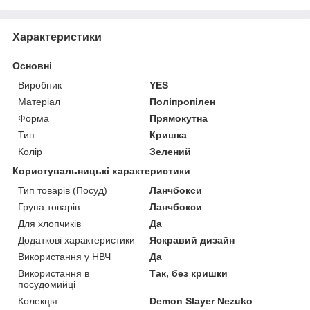
Характеристики
Основні
Виробник
YES
Матеріал
Поліпропілен
Форма
Прямокутна
Тип
Кришка
Колір
Зелений
Користувальницькі характеристики
Тип товарів (Посуд)
Ланчбокси
Група товарів
Ланчбокси
Для хлопчиків
Да
Додаткові характеристики
Яскравий дизайн
Використання у НВЧ
Да
Використання в
Так, без кришки
посудомийці
Колекція
Demon Slayer Nezuko