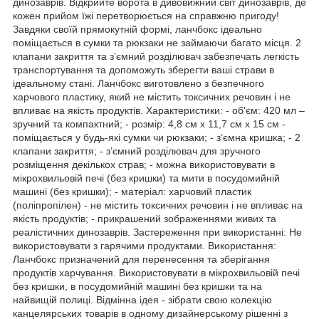
динозаврів. Відкрийте ворота в дивовижний світ динозаврів, де
кожен прийом їжі перетворюється на справжню пригоду!
Завдяки своїй прямокутній формі, ланчбокс ідеально
поміщається в сумки та рюкзаки не займаючи багато місця. 2
клапани закриття та з’ємний розділювач забезпечать легкість
транспортування та допоможуть зберегти ваші страви в
ідеальному стані. Ланчбокс виготовлено з безпечного
харчового пластику, який не містить токсичних речовин і не
впливає на якість продуктів. Характеристики: - об'єм: 420 мл –
зручний та компактний; - розмір: 4,8 см х 11,7 см х 15 см -
поміщається у будь-які сумки чи рюкзаки; - з’ємна кришка; - 2
клапани закриття; - з’ємний розділювач для зручного
розміщення декількох страв; - можна використовувати в
мікрохвильовій печі (без кришки) та мити в посудомийній
машині (без кришки); - матеріал: харчовий пластик
(поліпропілен) - не містить токсичних речовин і не впливає на
якість продуктів; - прикрашений зображеннями живих та
реалістичних динозаврів. Застереження при використанні: Не
використовувати з гарячими продуктами. Використання:
Ланчбокс призначений для перенесення та зберігання
продуктів харчування. Використовувати в мікрохвильовій печі
без кришки, в посудомийній машині без кришки та на
найвищій полиці. Відмінна ідея - зібрати свою колекцію
канцелярських товарів в одному дизайнерському рішенні з