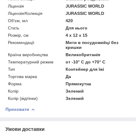
Ліцензія
JURASSIC WORLD
Ліцензія/Колекція
JURASSIC WORLD
Об'єм, мл
420
Стать
Для нього
Розмір, см
4 х 12 х 15
Рекомендації
Мити в посудомийці без
кришки
Країна виробництва
Великобританія
Температурний режим
от -10° С до +70° С
Тип
Контейнер для їжі
Торгова марка
Да
Форма
Прямокутна
Колір
Зелений
Колір (відтінки)
Зелений
Приховати
Умови доставки