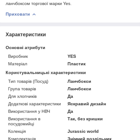
ланчбоксом торгової марки Yes.
Приховати
Характеристики
Основні атрибути
Виробник
YES
Матеріал
Пластик
Користувальницькі характеристики
Тип товарів (Посуд)
Ланчбокси
Група товарів
Ланчбокси
Для хлопчиків
Да
Додаткові характеристики
Яскравий дизайн
Використання у НВЧ
Да
Використання в
Так, без кришки
посудомийці
Колекція
Jurassic world
Комплектація
Знімний роздільник