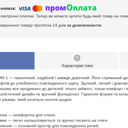
електронні платежі. Тепер ви можете купити будь-який товар не пок
овернення товару протягом 14 днів
за домовленістю
Характеристики
-1 — лаконічний, надійний і завжди доречний. Його стриманий диз
ітів до улюбленого повсякденного одягу. Зручний, легкий і довговічн
У ньому все продумано до деталей: нічого зайвого, тільки комфорт і я
інімалістичний дизайн та зручний функціонал. Гармонія форми та ко
е рюкзак, який хочеться носити щодня.
инка — комфортна для спини.
ямки — легко налаштовуються та зручно лягають на плечі.
ділення — основний простір для повсякденних речей.