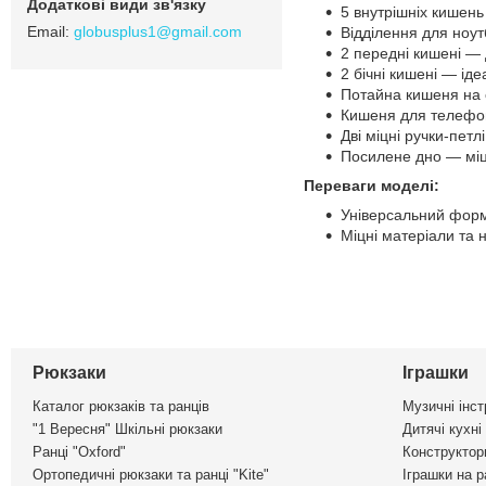
5 внутрішніх кишень
globusplus1@gmail.com
Відділення для ноу
2 передні кишені — 
2 бічні кишені — ід
Потайна кишеня на с
Кишеня для телефон
Дві міцні ручки-петл
Посилене дно — міц
Переваги моделі:
Універсальний форма
Міцні матеріали та 
Рюкзаки
Іграшки
Каталог рюкзаків та ранців
Музичні інс
"1 Вересня" Шкільні рюкзаки
Дитячі кухні
Ранці "Oxford"
Конструктор
Ортопедичні рюкзаки та ранці "Kite"
Іграшки на р