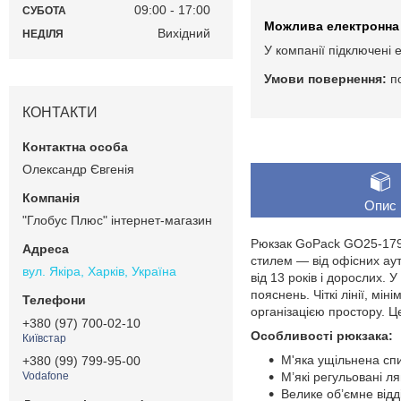
09:00
17:00
СУБОТА
Вихідний
НЕДІЛЯ
У компанії підключені 
п
КОНТАКТИ
Олександр Євгенія
Опис
"Глобус Плюс" інтернет-магазин
Рюкзак GoPack GO25-179M
стилем — від офісних аутф
вул. Якіра, Харків, Україна
від 13 років і дорослих. 
пояснень. Чіткі лінії, м
організацією простору. Ц
+380 (97) 700-02-10
Особливості рюкзака:
Київстар
М'яка ущільнена сп
+380 (99) 799-95-00
М’які регульовані л
Vodafone
Велике об’ємне від