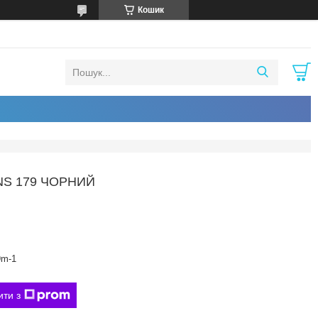
Кошик
NS 179 ЧОРНИЙ
9m-1
ити з