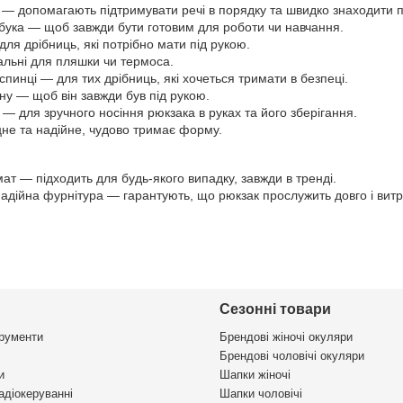
 — допомагають підтримувати речі в порядку та швидко знаходити п
тбука — щоб завжди бути готовим для роботи чи навчання.
для дрібниць, які потрібно мати під рукою.
еальні для пляшки чи термоса.
пинці — для тих дрібниць, які хочеться тримати в безпеці.
у — щоб він завжди був під рукою.
і — для зручного носіння рюкзака в руках та його зберігання.
не та надійне, чудово тримає форму.
т — підходить для будь-якого випадку, завжди в тренді.
надійна фурнітура — гарантують, що рюкзак прослужить довго і вит
Сезонні товари
трументи
Брендові жіночі окуляри
Брендові чоловічі окуляри
и
Шапки жіночі
адіокеруванні
Шапки чоловічі