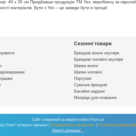
озмір: 40 х 35 см Придбавши продукцію TM Yes, вироблену за європ
ності матеріалів. Бути з Yes – це завжди бути в тренді!
Сезонні товари
трументи
Брендові жіночі окуляри
Брендові чоловічі окуляри
и
Шапки жіночі
адіокеруванні
Шапки чоловічі
іграшки
Портупея
и
Сумочки брендові
Басейни надувні
Матраци для плавання
Сайт створений на маркетплейсі
Prom.ua
"Глобус Плюс" інтернет-магазин |
Поскаржитися на контент
|
Політика конфіденцій
Select Language
▼