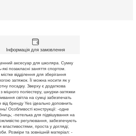
Інформація для замовлення
кденний аксесуар для школяра. Сумку
ь-які позакласні заняття спортом.
 містке відділення для зберігання
могою затяжок. Її можна носити як у
ртну посадку. Зверху є додаткова
 з міцного поліестеру, шнурки-затяжки
вання світла на сумці забезпечать
 від бренду Yes ідеально доповнить
нь! Особливості конструкції: -одне
ібниць; -петелька для підвішування на
 можливістю регулювання, забезпечують
и властивостями, проста у догляді;
и. Розміри та зовнішній матеріал: -