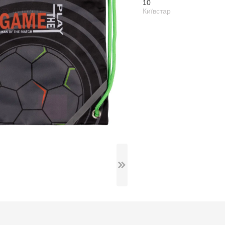
10
Київстар