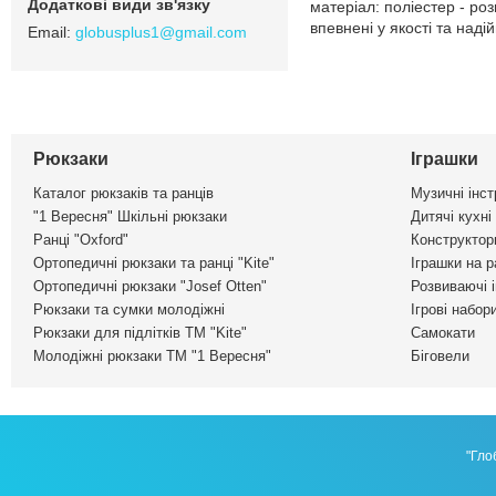
матеріал: поліестер - р
впевнені у якості та надій
globusplus1@gmail.com
Рюкзаки
Іграшки
Каталог рюкзаків та ранців
Музичні інс
"1 Вересня" Шкільні рюкзаки
Дитячі кухні
Ранці "Oxford"
Конструктор
Ортопедичні рюкзаки та ранці "Kite"
Іграшки на р
Ортопедичні рюкзаки "Josef Otten"
Розвиваючі 
Рюкзаки та сумки молодіжні
Ігрові набор
Рюкзаки для підлітків ТМ "Kite"
Самокати
Молодіжні рюкзаки ТМ "1 Вересня"
Біговели