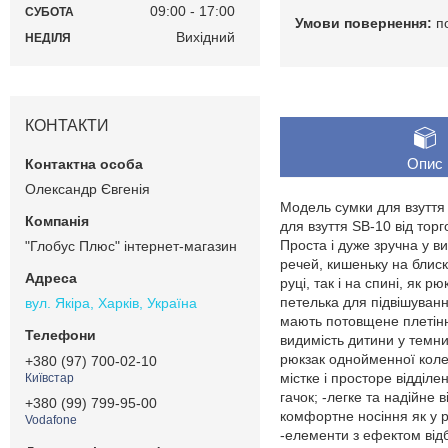
09:00
17:00
СУБОТА
п
Вихідний
НЕДІЛЯ
КОНТАКТИ
Опис
Олександр Євгенія
Модель сумки для взуття
для взуття SB-10 від торг
Проста і дуже зручна у в
"Глобус Плюс" інтернет-магазин
речей, кишеньку на блиск
руці, так і на спині, як
петелька для підвішуванн
вул. Якіра, Харків, Україна
мають потовщене плетінн
видимість дитини у темни
рюкзак однойменної колек
+380 (97) 700-02-10
містке і просторе відділ
Київстар
гачок; -легке та надійне
+380 (99) 799-95-00
комфортне носіння як у ру
Vodafone
-елементи з ефектом відб