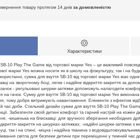
овернення товару протягом 14 днів
за домовленістю
Характеристики
 SB-10 Play The Game від торгової марки Yes – це важливий повся
ової марки Yes можна носити як в школу на фізкультуру, так і на буд
икористанні, сумка для взуття SB-10 від торгової марки Yes має одне
авці на зворотному боці, легке і надійне відкриття-закриття за допо
 рюкзачок - регульовані шнурки-затяжки допоможуть налагодити комфо
я на гачок. Сумку для взуття SB-10 від торгової марки Yes виконана
я, тому добре витримують навантаження. Елементи з ефектом відби
й час доби. Стильний дизайн сумки для взуття SB-10 Play The Game
ції. Забезпечте своїй дитині комфорт та гарний настрій на кожен де
ення; -кишенька на блискавці: для зручного зберігання необхідних др
 відкриття-закриття на шнурках-затяжках; -надійні шнурки-затяжки з
ці, так і на спині; -міцна і надійна тканина з водовідштовхувальним
ивання світла для безпеки дитини при переміщенні у темний час доб