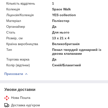
Кількість відділень
1
Колекція
Space Walk
Ліцензія/Колекція
YES collection
Матеріал
Поліестер
Органайзер
Да
Стать
Для нього
Розмір, см
13 х 21 х 4
Країна виробництва
Великобританія
Тип
Пенал твердий одинарний із
двома клапанами
Торгова марка
Да
Колір (відтінки)
Синій/Блакитний
Приховати
Умови доставки
Нова Пошта
Доставка кур'єром