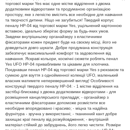
торгової марки Yes має одне містке відділення з двома
додатковими відворотами та продуманою організацією
простору, яке з легкістю вмістить все необхідне для навчання
та творчості дитини. Ніщо не загубиться! Твердий корпус
пеналу HP-04 від торгової марки Yes, ущільнений картонною
вставкою, ідеально зберігає форму за будь-яких умов.
Завдяки внутрішньому органайзеру з еластичними
фіксаторами кожен предмет буде на своєму місці, його не
доведеться довго шукати. Добре продумана конструкція
забезпечує максимальний комфорт та задоволення від
навчання. Яскраві кольори, космічні сюжети роблять пенал
Yes UFO НР-04 привабливим та цікавим для хлопчика.
Поєднавши пенал HP-04 від торгової марки Yes з рюкзаком та
сумкою для взуття з однойменної колекції UFO, маленький
власник матимете неперевершений вигляд! Особливості
конструкції твердого пеналу HP-04: - 1 містке відділення на
застібці-блискавці з двома додатковими відворотами - для
розміщення канцелярського приладдя; - органайзер з
еластичними фіксаторами допоможе розмістити все
необхідне впорядковано і красиво; - міцна та надійна
фурнітура - зручна у використанні; - тканинний кант добре
захищає краї пеналу від розкуйовдження; - внутрішній
матеріал стійкий до забруднень, його легко чистити. Розміри