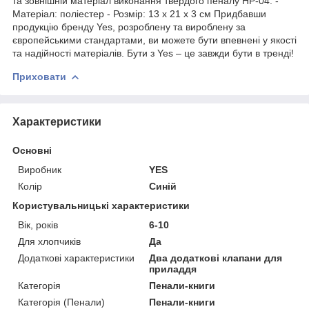
та зовнішній матеріал виконання твердого пеналу HP-04: -
Матеріал: поліестер - Розмір: 13 х 21 х 3 см Придбавши
продукцію бренду Yes, розроблену та вироблену за
європейськими стандартами, ви можете бути впевнені у якості
та надійності матеріалів. Бути з Yes – це завжди бути в тренді!
Приховати
Характеристики
Основні
Виробник
YES
Колір
Синій
Користувальницькі характеристики
Вік, років
6-10
Для хлопчиків
Да
Додаткові характеристики
Два додаткові клапани для
приладдя
Категорія
Пенали-книги
Категорія (Пенали)
Пенали-книги