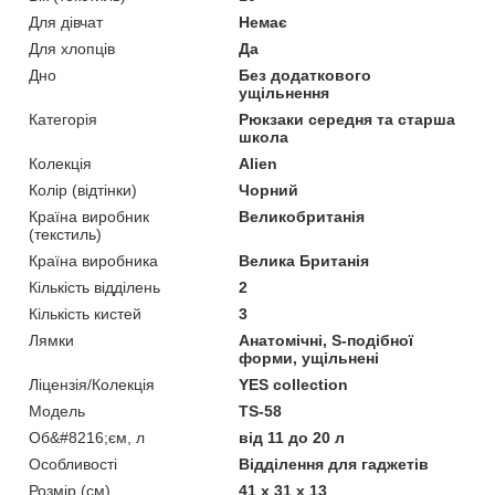
Для дівчат
Немає
Для хлопців
Да
Дно
Без додаткового
ущільнення
Категорія
Рюкзаки середня та старша
школа
Колекція
Alien
Колір (відтінки)
Чорний
Країна виробник
Великобританія
(текстиль)
Країна виробника
Велика Британія
Кількість відділень
2
Кількість кистей
3
Лямки
Анатомічні, S-подібної
форми, ущільнені
Ліцензія/Колекція
YES collection
Мoдель
ТS-58
Об&#8216;єм, л
від 11 до 20 л
Особливості
Відділення для гаджетів
Розмір (см)
41 x 31 x 13