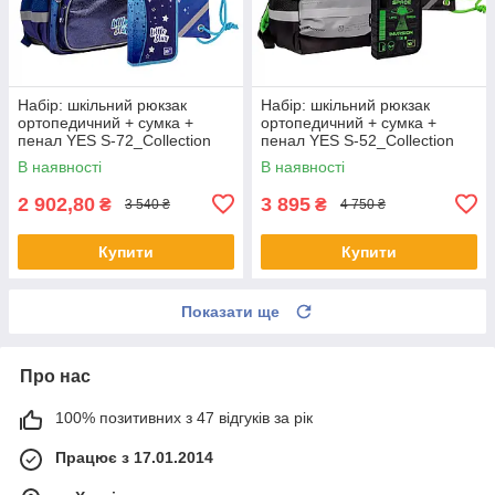
Набір: шкільний рюкзак
Набір: шкільний рюкзак
ортопедичний + сумка +
ортопедичний + сумка +
пенал YES S-72_Collection
пенал YES S-52_Collection
Space Girl 559812
Cyberlife 559805
В наявності
В наявності
2 902,80
3 895
₴
₴
3 540 ₴
4 750 ₴
Купити
Купити
Показати ще
Про нас
100% позитивних з 47 відгуків за рік
Працює з 17.01.2014