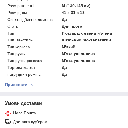
Розмір по сітці
M (130-145 см)
Розмір, см
41 x 31 x 13
Світловідбивні елементи
Да
Стать
Для нього
Тип
Рюкзак шкільний м'ягкий
Тип: текстиль
Шкільний рюкзак м'який
Тип каркаса
М'який
Тип ручки
М'яка ущільнена
Тип ручки рюкзака
М'яка ущільнена
Торгова марка
Да
нагрудний ремінь
Да
Приховати
Умови доставки
Нова Пошта
Доставка кур'єром