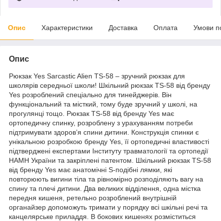
Опис
Характеристики
Доставка
Оплата
Умови п
Опис
Рюкзак Yes Sarcastic Alien TS-58 – зручний рюкзак для
школярів середньої школи! Шкільний рюкзак TS-58 від бренду
Yes розроблений спеціально для тинейджерів. Він
функціональний та місткий, тому буде зручний у школі, на
прогулянці тощо. Рюкзак TS-58 від бренду Yes має
ортопедичну спинку, розроблену з урахуванням потреби
підтримувати здоров’я спини дитини. Конструкція спинки є
унікальною розробкою бренду Yes, її ортопедичні властивості
підтверджені експертами Інституту травматології та ортопедії
НАМН України та закріплені патентом. Шкільний рюкзак TS-58
від бренду Yes має анатомічні S-подібні лямки, які
повторюють вигини тіла та рівномірно розподіляють вагу на
спину та плечі дитини. Два великих відділення, одна містка
передня кишеня, ретельно розроблений внутрішній
органайзер допоможуть тримати у порядку всі шкільні речі та
канцелярське приладдя. В бокових кишенях розміститься