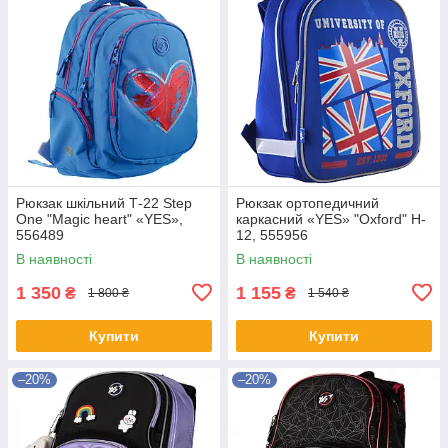
Рюкзак шкільний Т-22 Step
Рюкзак ортопедичний
One "Magic heart" «YES»,
каркасний «YES» "Oxford" H-
556489
12, 555956
В наявності
В наявності
1 350
1 155
₴
₴
1 800 ₴
1 540 ₴
Купити
Купити
–20%
–20%