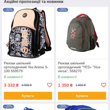
Акційні пропозиції та новинки
–32%
–25%
Рюкзак шкільний
Рюкзак шкільний
ортопедичний Yes Anime S-
ортопедичний "YES» "Vice
100 559579
versa", 558270
В наявності
В наявності
3 332
1 350
₴
₴
4 900 ₴
1 800 ₴
Купити
Купити
–25%
–25%