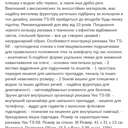
пляшка з водою або термос, а також інші дрібні речі.
Виконаний з високоякісних та зносостійких матеріалів, має
надійну металеву фурнітуру ретельно підібрану за кольором в
тон дизайну, рюкзак TS-58 прийдеться до вподоби будь-якому
підлітку. Рекомендований для віку від 10 років. Поєднання
чорного кольору рюкзака з тканиною з ефектом відбивання
світла, стильний брелок – все це створює цікавий і
неординарний образ. Особливості конструкції рюкзака Yes TS-
58: - ортопедична спинка з пом’якшувальними подушечками
для правильного положення тіла та комфорту під час носіння;
- анатомічні S-подібної форми ущільнені лямки для зниження
навантаження на плечі; - основна текстильна ручка; - 2
містких відділення для підручників та зошитів; - 1 простора
передня кишеня для шкільного приладдя, пеналу та інших
речей невеликого розміру; - 2 бокові кишені для пляшечки з
водою та інших дрібних речей; - надійна фурнітура для
довговічності; - світловідбивальні елементи для безпеки;
Зручні деталі внутрішньої організації рюкзака Yes TS-58: -
внутрішній органайзер для шкільного приладдя; - кишеня для
телефону; - відділ для гаджетів з захисною флісовою
підкладкою; - позначки на кишенях для внутрішньої навігації; -
брендована міцна підкладка. Розмір та характеристики
рюкзака Yes TS-58: Розмір за сіткою: М Розмір: 41 х 31 х 13 см
Матеріал: Поліестер Об'єм: 16,5 л Вага: 0,85 кг (+/- 10%)