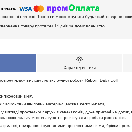
електронні платежі. Тепер ви можете купити будь-який товар не пок
овернення товару протягом 14 днів
за домовленістю
Характеристики
ірну красу вінілову ляльку ручної роботи Reborn Baby Doll.
иліконовий вініл.
ож силіконовий вініловий матеріал (можна легко купати)
у вигляді проклеєної перуки з канекалонів, дуже приємні на дотик
волоссю ляльку можна акуратно розчісувати і робити різні зачіски.
і акрилові, прикрашені пухнастими проклеєними віями, брівки прома