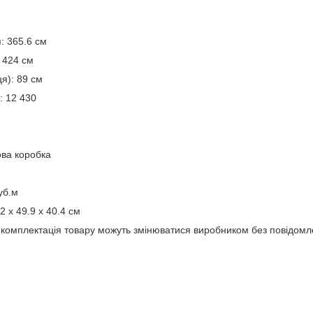
: 365.6 см
: 424 см
ця): 89 см
: 12 430
ва коробка
уб.м
2 x 49.9 x 40.4 см
а комплектація товару можуть змінюватися виробником без повідом