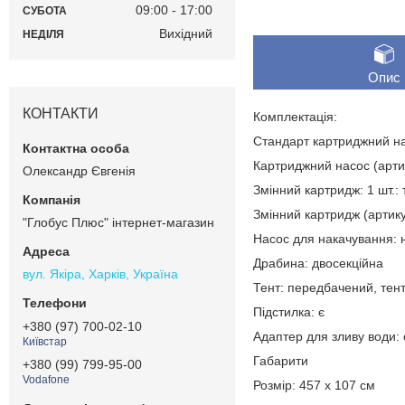
09:00
17:00
СУБОТА
Вихідний
НЕДІЛЯ
Опис
КОНТАКТИ
Комплектація:
Стандарт картриджний на
Картриджний насос (артик
Олександр Євгенія
Змінний картридж: 1 шт.:
Змінний картридж (артику
"Глобус Плюс" інтернет-магазин
Насос для накачування: н
Драбина: двосекційна
вул. Якіра, Харків, Україна
Тент: передбачений, тент
Підстилка: є
+380 (97) 700-02-10
Адаптер для зливу води: 
Київстар
Габарити
+380 (99) 799-95-00
Vodafone
Розмір: 457 х 107 см