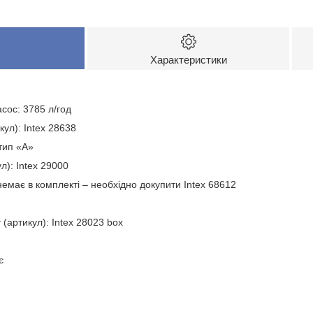
Характеристики
сос: 3785 л/год
ул): Intex 28638
 тип «А»
л): Intex 29000
емає в комплекті – необхідно докупити Intex 68612
 (артикул): Intex 28023 box
є