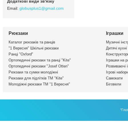
globusplus1@gmail.com
Рюкзаки
Іграшки
Каталог рюкзаків та ранців
Музичні інс
"1 Вересня" Шкільні рюкзаки
Дитячі кухні
Ранці "Oxford"
Конструктор
Ортопедичні рюкзаки та ранці "Kite"
Іграшки на р
Ортопедичні рюкзаки "Josef Otten"
Розвиваючі 
Рюкзаки та сумки молодіжні
Ігрові набор
Рюкзаки для підлітків ТМ "Kite"
Самокати
Молодіжні рюкзаки ТМ "1 Вересня"
Біговели