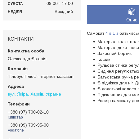
09:00
17:00
СУБОТА
Вихідний
НЕДІЛЯ
Опис
Самокат
4 в 1 з
батьківсь
КОНТАКТИ
Матеріал коліс: полі
Матеріал деки: поси
Захисний бортик
Олександр Євгенія
Кошик
Рульова стійка регу
Сидіння регулюється
"Глобус Плюс" інтернет-магазин
Батьківська ручка р
Є підніжка для ніг. 
Є додаткові колеса п
вул. Якіра, Харків, Україна
Підсклянник для ма
Розмір самокату до
+380 (97) 700-02-10
Київстар
+380 (99) 799-95-00
Vodafone