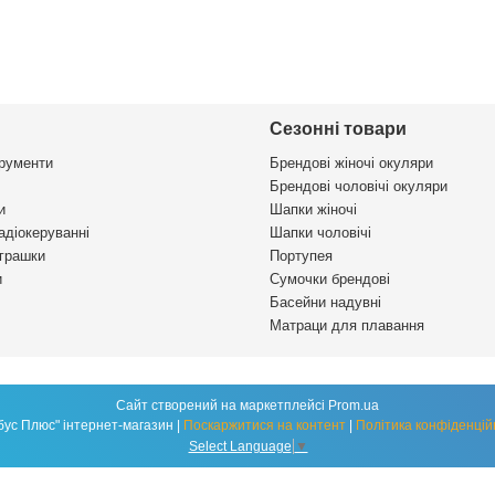
Сезонні товари
трументи
Брендові жіночі окуляри
Брендові чоловічі окуляри
и
Шапки жіночі
адіокеруванні
Шапки чоловічі
іграшки
Портупея
и
Сумочки брендові
Басейни надувні
Матраци для плавання
Сайт створений на маркетплейсі
Prom.ua
"Глобус Плюс" інтернет-магазин |
Поскаржитися на контент
|
Політика конфіденцій
Select Language
▼