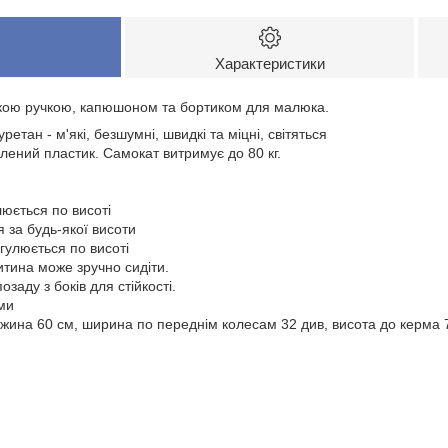
Характеристики
кою ручкою, капюшоном та бортиком для малюка.
уретан - м'які, безшумні, швидкі та міцні, світяться
лений пластик. Самокат витримує до 80 кг.
люється по висоті
 за будь-якої висоти
егулюється по висоті
Дитина може зручно сидіти.
озаду з боків для стійкості.
ми
вжина 60 см, ширина по переднім колесам 32 див, висота до керма 