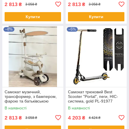
2 813
2 813
₴
₴
3 058 ₴
3 058 ₴
Купити
Купити
–8%
–5%
Самокат музичний,
Самокат трюковий Best
трансформер, з бампером,
Scooter "Portal", пеги, HIC-
фарою та батьківською
система, gold PL-91977
ручкою, 3в1, Maraton, K619
В наявності
В наявності
2 813
4 203
₴
₴
3 058 ₴
4 424 ₴