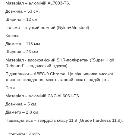
Матеріал – алюміній AL7003-T6.
Довжина – 53 см.
Ширина – 12 см.
Гальма – гнучкий ножний (Nylon+Mn steel).
Колеса
Діаметр – 115 мм.
Ширина – 26 мм.
Матеріал - високоякісний SHR-поліуретан ("Super High
Rebound" - надвисокий відскок).
Підшипники – ABEC-9 Chrome. Це підшипники високої
точності складання, мають гарний накат і надійність.
Пеги
Матеріал – алюміній CNC AL6061-T6.
Довжина – 5 см.
Діаметр – 2.8 см.
Надміцна вісь – твердість класу 11.9 (Grade hardness 11.9).
="font-size:14px">