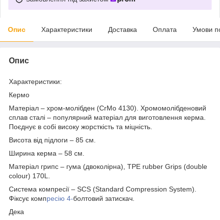
Опис
Характеристики
Доставка
Оплата
Умови п
Опис
Характеристики:
Кермо
Матеріал – хром-молібден (CrMo 4130). Хромомолібденовий
сплав сталі – популярний матеріал для виготовлення керма.
Поєднує в собі високу жорсткість та міцність.
Висота від підлоги – 85 см.
Ширина керма – 58 см.
Матеріал грипс – гума (двоколірна), TPE rubber Grips (double
colour) 170L.
Система компресії – SCS (Standard Compression System).
Фіксує комп
ресію 4-
болтовий затискач.
Дека