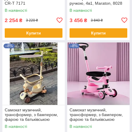
CR-T 7171
ручкою, 4в1, Maraton, 8028
хакі
В наявності
В наявності
2 254
3 456
₴
₴
3 220 ₴
3 840 ₴
Купити
Купити
–8%
–8%
Самокат музичний,
Самокат музичний,
трансформер, з бампером,
трансформер, з бампером,
фарою та батьківською
фарою та батьківською
ручкою, 3в1, Maraton, K619
ручкою, 3в1, Maraton, K619
В наявності
В наявності
беж
рожевий