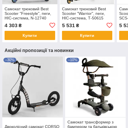
Самокат трюковий Best
Самокат трюковий Best
Само
Scooter "Freestyle", пеги,
Scooter "Warrior", пеги,
Scoo
HIC-система, N-12740
HIC-система, Т-50615
SCS-
алюм
4 303
5 531
5 5
₴
₴
Купити
Купити
Акційні пропозиції та новинки
–30%
–10%
Самокат трансформер з
Двоколісний самокат CORSO
бампером та батьківською