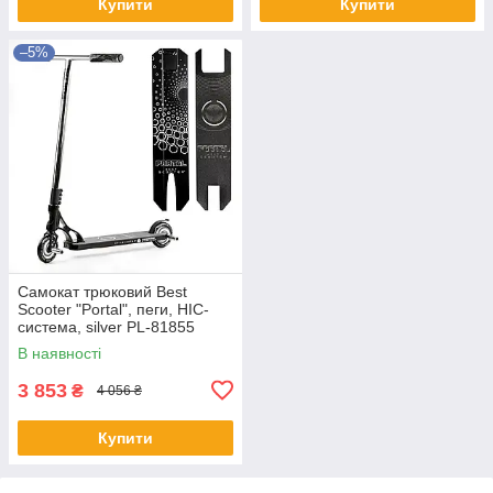
Купити
Купити
–5%
Самокат трюковий Best
Scooter "Portal", пеги, HIC-
система, silver PL-81855
В наявності
3 853
₴
4 056 ₴
Купити