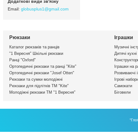
globusplus1@gmail.com
Рюкзаки
Іграшки
Каталог рюкзаків та ранців
Музичні інс
"1 Вересня" Шкільні рюкзаки
Дитячі кухні
Ранці "Oxford"
Конструктор
Ортопедичні рюкзаки та ранці "Kite"
Іграшки на р
Ортопедичні рюкзаки "Josef Otten"
Розвиваючі 
Рюкзаки та сумки молодіжні
Ігрові набор
Рюкзаки для підлітків ТМ "Kite"
Самокати
Молодіжні рюкзаки ТМ "1 Вересня"
Біговели