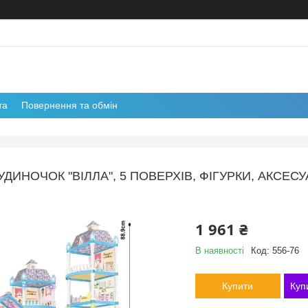
та
Повернення та обмін
ИНОЧОК "ВІЛЛА", 5 ПОВЕРХІВ, ФІГУРКИ, АКСЕСУА
1 961 ₴
В наявності
Код:
556-76
Купити
Куп