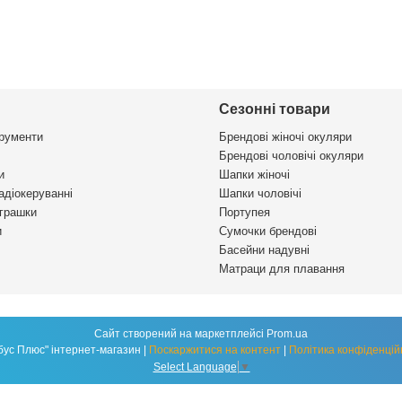
Сезонні товари
трументи
Брендові жіночі окуляри
Брендові чоловічі окуляри
и
Шапки жіночі
адіокеруванні
Шапки чоловічі
іграшки
Портупея
и
Сумочки брендові
Басейни надувні
Матраци для плавання
Сайт створений на маркетплейсі
Prom.ua
"Глобус Плюс" інтернет-магазин |
Поскаржитися на контент
|
Політика конфіденцій
Select Language
▼