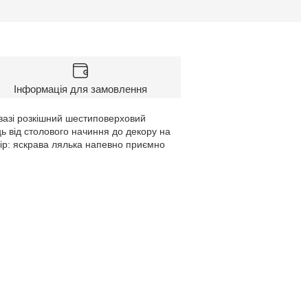
Інформація для замовлення
вазі розкішний шестиповерховий
ь від столового начиння до декору на
бір: яскрава лялька напевно приємно