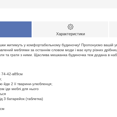
Характеристики
ашки житимуть у комфортабельному будиночку! Пропонуємо вашій у
влений меблями за останнім словом моди і має купу різних дрібниц
ядати та грати з ними. Щаслива мешканка будиночка теж додана в на
– 74-42-в89см
м;
ою йде 2 її тварини-улюбленця;
ком іде меблі для нього
ться
д 3 батарейок (таблетка)
0см