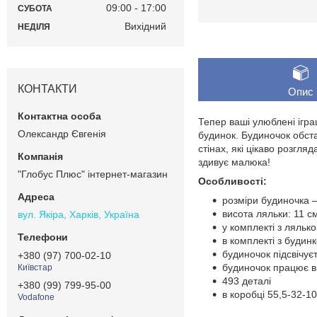
09:00
17:00
СУБОТА
Вихідний
НЕДІЛЯ
КОНТАКТИ
Опис
Тепер ваші улюблені ігр
Олександр Євгенія
будинок. Будиночок обста
стінах, які цікаво розгл
здивує малюка!
"Глобус Плюс" інтернет-магазин
Особливості:
розміри будиночка 
висота ляльки: 11 с
вул. Якіра, Харків, Україна
у комплекті з ляльк
в комплекті з будин
будиночок підсвічує
+380 (97) 700-02-10
будиночок працює ві
Київстар
493 деталі
+380 (99) 799-95-00
в коробці 55,5-32-1
Vodafone