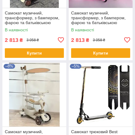
Самокат музичний,
Самокат музичний,
трансформер, з бампером,
трансформер, з бампером,
фарою та батьківською
фарою та батьківською
ручкою, 3в1, Maraton, K619
ручкою, 3в1, Maraton, K619
В наявності
В наявності
беж
рожевий
2 813
2 813
₴
₴
3 058 ₴
3 058 ₴
Купити
Купити
–8%
–5%
Самокат музичний,
Самокат трюковий Best