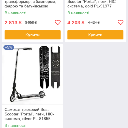
трансформер, з бампером,
Scooter "Portal", пеги, HIC-
фарою та батьківською
система, gold PL-91977
ручкою, 3в1, Maraton, K619
В наявності
В наявності
2 813
4 203
₴
₴
3 058 ₴
4 424 ₴
Купити
Купити
–5%
Самокат трюковий Best
Scooter "Portal", пеги, HIC-
система, silver PL-81855
В наявності