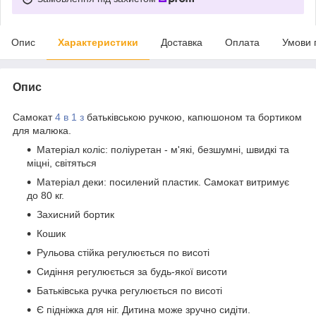
Опис
Характеристики
Доставка
Оплата
Умови 
Опис
Самокат
4 в 1 з
батьківською ручкою, капюшоном та бортиком
для малюка.
Матеріал коліс: поліуретан - м'які, безшумні, швидкі та
міцні, світяться
Матеріал деки: посилений пластик. Самокат витримує
до 80 кг.
Захисний бортик
Кошик
Рульова стійка регулюється по висоті
Сидіння регулюється за будь-якої висоти
Батьківська ручка регулюється по висоті
Є підніжка для ніг. Дитина може зручно сидіти.