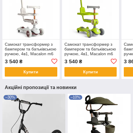
Самокат трансформер з
Самокат трансформер з
Само
бампером та батьківською
бампером та батьківською
бамп
ручкою, 4в1, Macalon m6
ручкою, 4в1, Macalon m6
ручк
white
green
836
3 540
3 540
3 8
₴
₴
Купити
Купити
Акційні пропозиції та новинки
–30%
–10%