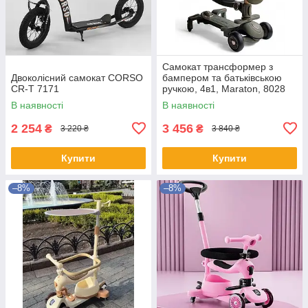
Самокат трансформер з
Двоколісний самокат CORSO
бампером та батьківською
CR-T 7171
ручкою, 4в1, Maraton, 8028
хакі
В наявності
В наявності
2 254
3 456
₴
₴
3 220 ₴
3 840 ₴
Купити
Купити
–8%
–8%