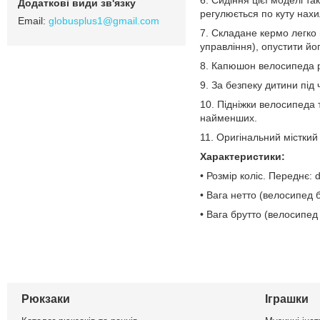
регулюється по куту нах
globusplus1@gmail.com
7. Складане кермо легко 
управління), опустити йо
8. Капюшон велосипеда р
9. За безпеку дитини під
10. Підніжки велосипеда 
найменших.
11. Оригінальний місткий
Характеристики:
• Розмір коліс. Переднє: 
• Вага нетто (велосипед б
• Вага брутто (велосипед і
Рюкзаки
Іграшки