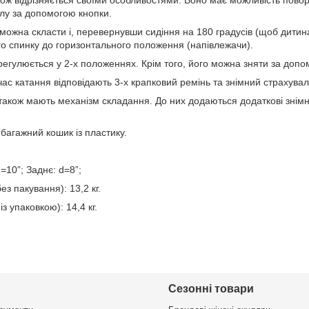
илу за допомогою кнопки.
можна скласти і, перевернувши сидіння на 180 градусів (щоб дитин
го спинку до горизонтального положення (напівлежачи).
егулюється у 2-х положеннях. Крім того, його можна зняти за допо
 час катання відповідають 3-х крапковий ремінь та знімний страхува
також мають механізм складання. До них додаються додаткові знімні 
 багажний кошик із пластику.
d=10”; Заднє: d=8”;
ез пакування): 13,2 кг.
з упаковкою): 14,4 кг.
Сезонні товари