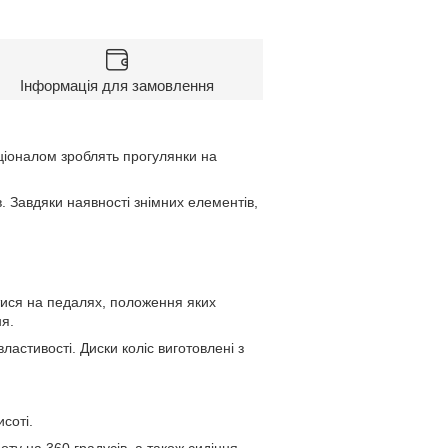
Інформація для замовлення
ціоналом зроблять прогулянки на
в. Завдяки наявності знімних елементів,
тися на педалях, положення яких
ня.
астивості. Диски коліс виготовлені з
соті.
оту на 360 градусів, а також сидіння