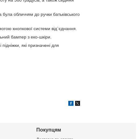
а була обличчям до ручки батьківського
могою кнопкової системи від`єднання.
льний бампер з еко-шкіри.
підніжки, які призначені для
Покупцям