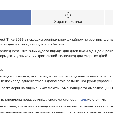
Характеристики
est Trike 8066
з яскравим оригінальним дизайном та зручним функ
 як для малюка, так і для його батьків!
ипед Best Trike 8066 чудово підійде для дітей віком від 1 до 3 рокі
ормувати у звичайний триколісний велосипед для старших дітей.
а.
 переднього колеса, яка передбачає, що ноги дитини можуть залиша
 велосипеда здійснюється з допомогою батьківської ручки управлін
 безкамерні на підшипниках мають шумоізоляцію та амортизаційні вл
х встановлена нова, зручніша система стопора -
галь
мо стоянки.
елескопічна, з м`якими накладками має можливість регулювання по ви
акож відрізняється своїми особливостями. Воно має можливість повор