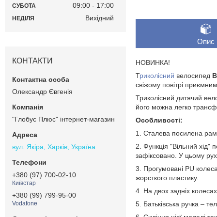
09:00
17:00
СУБОТА
Вихідний
НЕДІЛЯ
Опис
КОНТАКТИ
НОВИНКА!
Т
риколісний
велосипед
B
свіжому повітрі приємними
Олександр Євгенія
Триколісний дитячий велос
його можна легко трансф
"Глобус Плюс" інтернет-магазин
Особливості:
1. Сталева посилена рам
2. Функція "Вільний хід"
вул. Якіра, Харків, Україна
зафіксовано. У цьому рух
3. Прогумовані PU колеса
+380 (97) 700-02-10
жорсткого пластику.
Київстар
4. На двох задніх колеса
+380 (99) 799-95-00
5. Батьківська ручка – т
Vodafone
6. Сидіння цієї моделі т