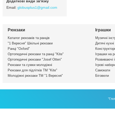
globusplus1@gmail.com
Рюкзаки
Іграшки
Каталог рюкзаків та ранців
Музичні інс
"1 Вересня" Шкільні рюкзаки
Дитячі кухні
Ранці "Oxford"
Конструктор
Ортопедичні рюкзаки та ранці "Kite"
Іграшки на р
Ортопедичні рюкзаки "Josef Otten"
Розвиваючі 
Рюкзаки та сумки молодіжні
Ігрові набор
Рюкзаки для підлітків ТМ "Kite"
Самокати
Молодіжні рюкзаки ТМ "1 Вересня"
Біговели