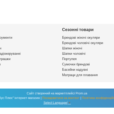
Сезонні товари
трументи
Брендові жіночі окуляри
Брендові чоловічі окуляри
и
Шапки жіночі
адіокеруванні
Шапки чоловічі
іграшки
Портупея
и
Сумочки брендові
Басейни надувні
Матраци для плавання
Сайт створений на маркетплейсі
Prom.ua
"Глобус Плюс" інтернет-магазин |
Поскаржитися на контент
|
Політика конфіденцій
Select Language
▼