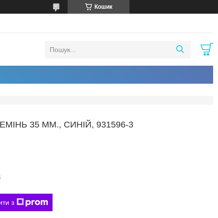
Кошик
НЬ 35 ММ., СИНІЙ, 931596-3
3
ити з