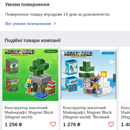
Умови повернення
Повернення товару впродовж 14 днів за домовленістю
Всі умови повернення
Подібні товари компанії
Конструктор магнітний
Конструктор магнітний
Конс
Майнкрафт, Magnet Block
Майнкрафт, Magnet Block
Майн
(Magnet world)
(Magnet world) "Великий
(Mag
"Колодець", 47 дет., T9903
сніговик", 46 дет., T9916
52 д
1 256
1 276
1 4
₴
₴