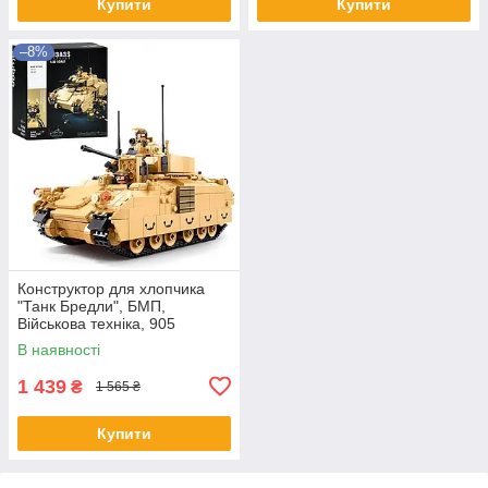
Купити
Купити
–8%
Конструктор для хлопчика
"Танк Бредли", БМП,
Військова техніка, 905
деталей, SLUBAN M38-B1363
В наявності
1 439
₴
1 565 ₴
Купити