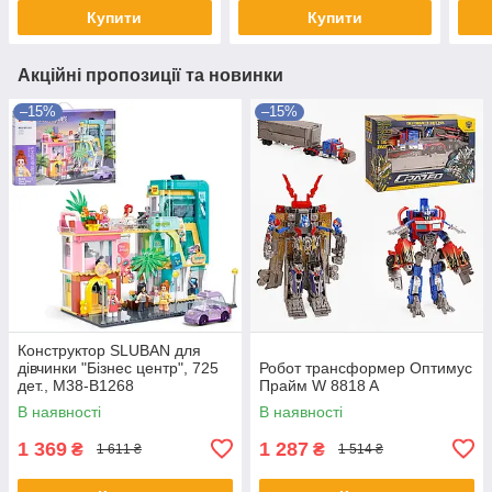
Купити
Купити
Акційні пропозиції та новинки
–15%
–15%
Конструктор SLUBAN для
дівчинки "Бізнес центр", 725
Робот трансформер Оптимус
дет., M38-B1268
Прайм W 8818 A
В наявності
В наявності
1 369
1 287
₴
₴
1 611 ₴
1 514 ₴