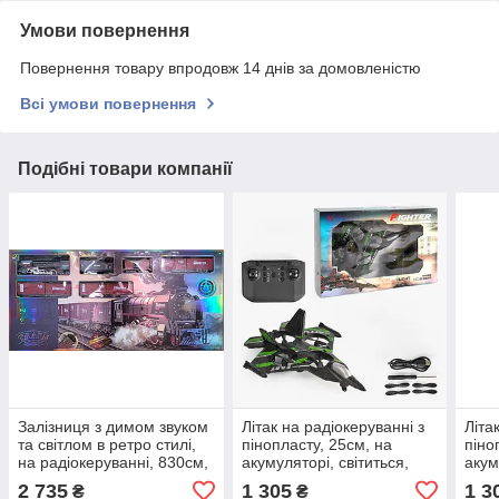
Умови повернення
Повернення товару впродовж 14 днів за домовленістю
Всі умови повернення
Подібні товари компанії
Залізниця з димом звуком
Літак на радіокеруванні з
Літа
та світлом в ретро стилі,
пінопласту, 25см, на
піно
на радіокеруванні, 830см,
акумуляторі, світиться,
акум
акумулятор, 9077B
LH-X81-1 green
LH-X
2 735
1 305
1 3
₴
₴