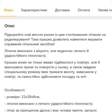
Опис
Характеристики
Доставка
Оплата
Умови п
Опис
Підкорюйте нові висоти разом із цим стилізованим літаком на
радіокеруванні! Така іграшка дозволить навчитися керувати
справжнім літальним засобом!
Літачок виконано з міцного, але водночас легкого й
ударостійкого пінопласту.
Іграшка може не тільки жваво підійматися у повітря, але й
виконувати трюки та повороти у ньому, а також завдяки
спеціальному режиму вміє тримати висоту, зависаючи у
повітрі, та самостійно здійснювати посадку та зліт.
Особливості:
- розміри: 22х28х8см;
- літачок виконано з легкого ударостійкого пінопласту;
- літає за принципом дрона і має чотири гвинти, запасні