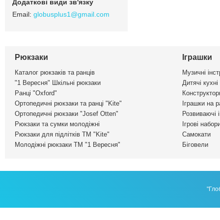
globusplus1@gmail.com
Рюкзаки
Іграшки
Каталог рюкзаків та ранців
Музичні інс
"1 Вересня" Шкільні рюкзаки
Дитячі кухні
Ранці "Oxford"
Конструктор
Ортопедичні рюкзаки та ранці "Kite"
Іграшки на р
Ортопедичні рюкзаки "Josef Otten"
Розвиваючі 
Рюкзаки та сумки молодіжні
Ігрові набор
Рюкзаки для підлітків ТМ "Kite"
Самокати
Молодіжні рюкзаки ТМ "1 Вересня"
Біговели