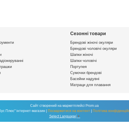
Сезонні товари
трументи
Брендові жіночі окуляри
Брендові чоловічі окуляри
и
Шапки жіночі
адіокеруванні
Шапки чоловічі
іграшки
Портупея
и
Сумочки брендові
Басейни надувні
Матраци для плавання
Сайт створений на маркетплейсі
Prom.ua
"Глобус Плюс" інтернет-магазин |
Поскаржитися на контент
|
Політика конфіденцій
Select Language
▼