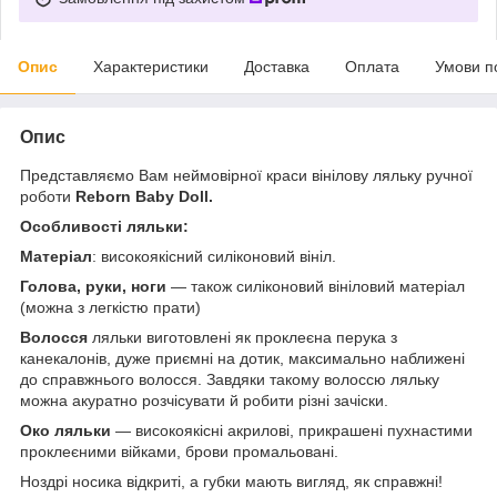
Опис
Характеристики
Доставка
Оплата
Умови п
Опис
Представляємо Вам неймовірної краси вінілову ляльку ручної
роботи
Reborn Baby Doll.
Особливості ляльки:
Матеріал
: високоякісний силіконовий вініл.
Голова, руки, ноги
— також силіконовий вініловий матеріал
(можна з легкістю прати)
Волосся
ляльки виготовлені як проклеєна перука з
канекалонів, дуже приємні на дотик, максимально наближені
до справжнього волосся. Завдяки такому волоссю ляльку
можна акуратно розчісувати й робити різні зачіски.
Око ляльки
— високоякісні акрилові, прикрашені пухнастими
проклеєними війками, брови промальовані.
Ноздрі носика відкриті, а губки мають вигляд, як справжні!