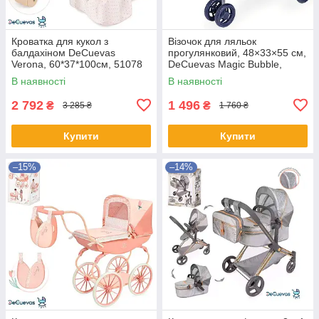
Кроватка для кукол з
Візочок для ляльок
балдахіном DeCuevas
прогулянковий, 48×33×55 см,
Verona, 60*37*100см, 51078
DeCuevas Magic Bubble,
90276
В наявності
В наявності
2 792
1 496
₴
₴
3 285 ₴
1 760 ₴
Купити
Купити
–15%
–14%