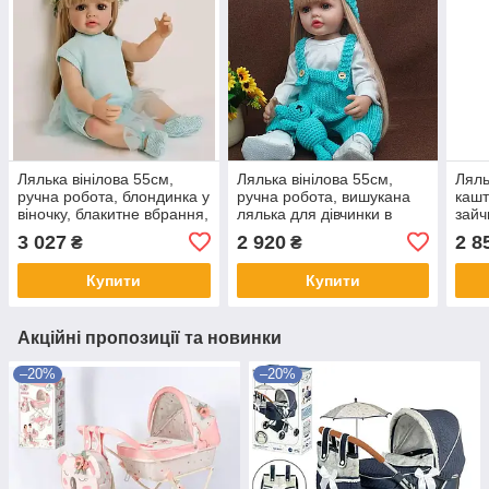
Лялька вінілова 55см,
Лялька вінілова 55см,
Ляль
ручна робота, блондинка у
ручна робота, вишукана
кашт
віночку, блакитне вбрання,
лялька для дівчинки в
зайч
Reborn Baby Doll 85
бірюзовому з ведмедиком
робо
3 027
2 920
2 8
₴
₴
Reborn Baby Doll 108
71
Купити
Купити
Акційні пропозиції та новинки
–20%
–20%