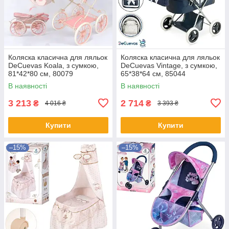
Коляска класична для ляльок
Коляска класична для ляльок
DeCuevas Koala, з сумкою,
DeCuevas Vintage, з сумкою,
81*42*80 см, 80079
65*38*64 см, 85044
В наявності
В наявності
3 213
2 714
₴
₴
4 016 ₴
3 393 ₴
Купити
Купити
–15%
–15%