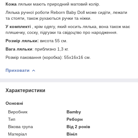
Кожа
ляльки мають природний матовий колір.
Лялька ручної роботи Reborn Baby Doll може сидіти, лежати
та стояти, також рухаються ручки та ніжки.
У комплекті
, крім одягу, який носить лялька, вона також має
пляшечку, соску, підгузки та свідоцтво про народження.
Розмір ляльки:
висота 55 см.
Вага
ляльки
: приблизно 1,3 кг.
Розмір паковання (коробка): 55x16x16 см.
Приховати
Характеристики
Основні
Виробник
Bamby
Тип
Реборн
Вікова група
Від 2 років
Матеріал
Вініл