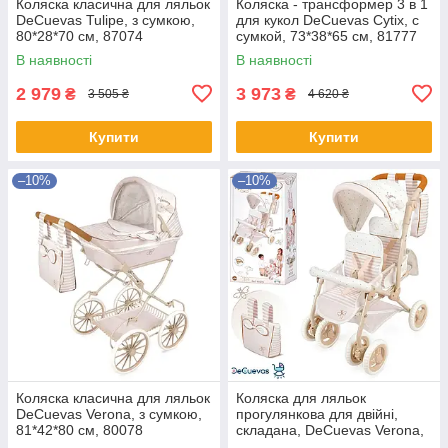
Коляска класична для ляльок
Коляска - трансформер 3 в 1
DeCuevas Tulipe, з сумкою,
для кукол DeCuevas Cytix, с
80*28*70 см, 87074
сумкой, 73*38*65 см, 81777
В наявності
В наявності
2 979
3 973
₴
₴
3 505 ₴
4 620 ₴
Купити
Купити
–10%
–10%
Коляска класична для ляльок
Коляска для ляльок
DeCuevas Verona, з сумкою,
прогулянкова для двійні,
81*42*80 см, 80078
складана, DeCuevas Verona,
40*70*72см, 90378