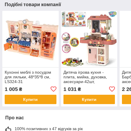
Подібні товари компанії
Кухонні меблі з посудом
Дитяча ігрова кухня -
Дитя
для ляльки, 48*35*8 см,
плита, мийка, духовка,
Барб
LS324-31
аксесуари-42шт,
аксе
63×45,5×22 см, 889-190
WD-
1 005
1 031
2 2
₴
₴
Купити
Купити
Про нас
100% позитивних з 47 відгуків за рік