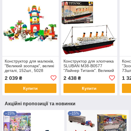
Конструктор для малюків,
Конструктор для хлопчика
Конс
"Великий зоопарк", великі
SLUBAN M38-B0577
"Зоо
деталі, 152шт., 5028
"Лайнер Титанік". Великий
73шт
корабель. 1012 деталей
2 039
2 438
1 3
₴
₴
Купити
Купити
Акційні пропозиції та новинки
–15%
–15%