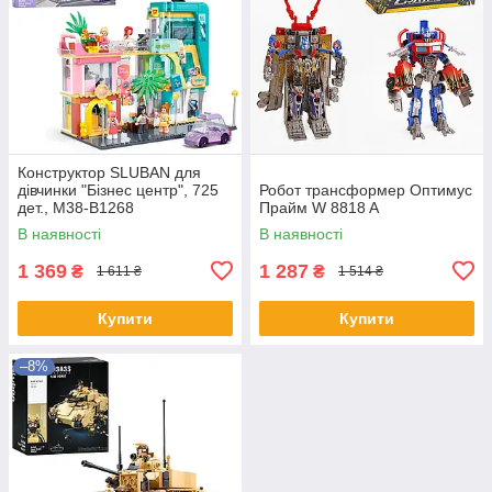
Конструктор SLUBAN для
дівчинки "Бізнес центр", 725
Робот трансформер Оптимус
дет., M38-B1268
Прайм W 8818 A
В наявності
В наявності
1 369
1 287
₴
₴
1 611 ₴
1 514 ₴
Купити
Купити
–8%