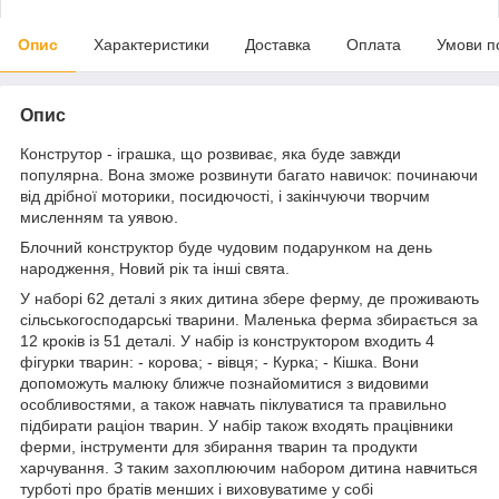
Опис
Характеристики
Доставка
Оплата
Умови п
Опис
Конструтор - іграшка, що розвиває, яка буде завжди
популярна. Вона зможе розвинути багато навичок: починаючи
від дрібної моторики, посидючості, і закінчуючи творчим
мисленням та уявою.
Блочний конструктор буде чудовим подарунком на день
народження, Новий рік та інші свята.
У наборі 62 деталі з яких дитина збере ферму, де проживають
сільськогосподарські тварини. Маленька ферма збирається за
12 кроків із 51 деталі. У набір із конструктором входить 4
фігурки тварин: - корова; - вівця; - Курка; - Кішка. Вони
допоможуть малюку ближче познайомитися з видовими
особливостями, а також навчать піклуватися та правильно
підбирати раціон тварин. У набір також входять працівники
ферми, інструменти для збирання тварин та продукти
харчування. З таким захоплюючим набором дитина навчиться
турботі про братів менших і виховуватиме у собі