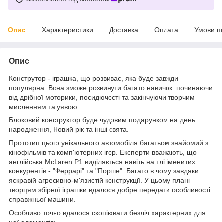
Опис
Характеристики
Доставка
Оплата
Умови п
Опис
Конструтор - іграшка, що розвиває, яка буде завжди
популярна. Вона зможе розвинути багато навичок: починаючи
від дрібної моторики, посидючості та закінчуючи творчим
мисленням та уявою.
Блоковий конструктор буде чудовим подарунком на день
народження, Новий рік та інші свята.
Прототип цього унікального автомобіля багатьом знайомий з
кінофільмів та комп'ютерних ігор. Експерти вважають, що
англійська McLaren P1 виділяється навіть на тлі іменитих
конкурентів - "Феррарі" та "Порше". Багато в чому завдяки
яскравій агресивно-м'язистій конструкції. У цьому плані
творцям збірної іграшки вдалося добре передати особливості
справжньої машини.
Особливо точно вдалося скопіювати безліч характерних для
неї елементів: