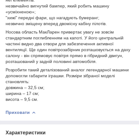
незвичайно вигнутий бампер, який робить машину
«усміхненою»;
"хижі" передні фари, що нагадують бумеранг;
незвично зміщену вперед двомісну кабіну пілотів.
Носова область МакЛарен привертає увагу не зовсім
стандартним поглибленням на капоті. У його центральній
частині видно два отвори для забезпечення активної
вентиляції. Ще один повітрозабірник розташовується на даху
салону - він спрямовує повітря прямо в гібридний двигун,
розташований у задній половині автомобіля.
Розробити такий деталізований аналог легендарної машини
допомогли габарити іграшки. Розміри зібраної моделі
становлять:
довжина – 32,5 см;
ширина – 17 см;
висота – 9,5 см.
Приховати
Характеристики