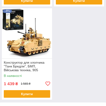
Купити
Купити
–8%
Конструктор для хлопчика
"Танк Бредли", БМП,
Військова техніка, 905
деталей, SLUBAN M38-B1363
В наявності
1 439
₴
1 565 ₴
Купити