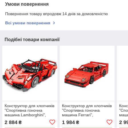
Умови повернення
Повернення товару впродовж 14 днів за домовленістю
Всі умови повернення
Подібні товари компанії
Конструктор для хлопчиків
Конструктор для хлопчиків
Конс
"Спортивна гоночна
"Спортивна гоночна
"Спо
машина Lamborghini",
машина Ferrari",
маши
червона, 32см, 1213
інерційний, 26см, 811
дета
2 884
1 984
2 9
₴
₴
деталей, 8606
деталей, 8401