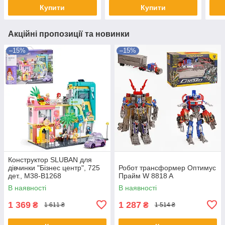
Купити
Купити
Акційні пропозиції та новинки
–15%
–15%
Конструктор SLUBAN для
дівчинки "Бізнес центр", 725
Робот трансформер Оптимус
дет., M38-B1268
Прайм W 8818 A
В наявності
В наявності
1 369
1 287
₴
₴
1 611 ₴
1 514 ₴