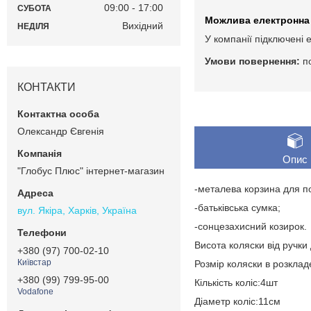
09:00
17:00
СУБОТА
Вихідний
НЕДІЛЯ
У компанії підключені 
п
КОНТАКТИ
Олександр Євгенія
Опис
"Глобус Плюс" інтернет-магазин
-металева корзина для п
-батьківська сумка;
вул. Якіра, Харків, Україна
-сонцезахисний козирок.
Висота коляски від ручки 
+380 (97) 700-02-10
Київстар
Розмір коляски в розкла
+380 (99) 799-95-00
Кількість коліс:4шт
Vodafone
Діаметр коліс:11см