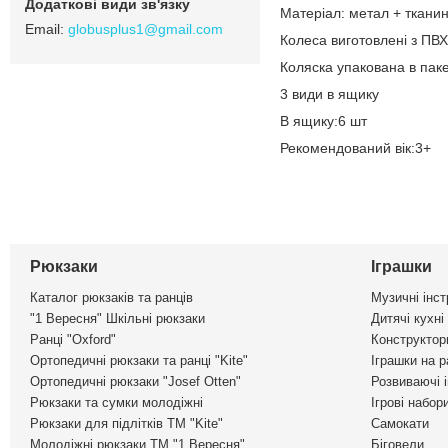
Матеріал: метал + ткани
globusplus1@gmail.com
Колеса виготовлені з ПВХ
Коляска упакована в пак
3 види в ящику
В ящику:6 шт
Рекомендований вік:3+
Рюкзаки
Іграшки
Каталог рюкзаків та ранців
Музичні інс
"1 Вересня" Шкільні рюкзаки
Дитячі кухні
Ранці "Oxford"
Конструктор
Ортопедичні рюкзаки та ранці "Kite"
Іграшки на р
Ортопедичні рюкзаки "Josef Otten"
Розвиваючі 
Рюкзаки та сумки молодіжні
Ігрові набор
Рюкзаки для підлітків ТМ "Kite"
Самокати
Молодіжні рюкзаки ТМ "1 Вересня"
Біговели