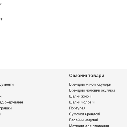
на
ет
Сезонні товари
трументи
Брендові жіночі окуляри
Брендові чоловічі окуляри
и
Шапки жіночі
адіокеруванні
Шапки чоловічі
іграшки
Портупея
и
Сумочки брендові
Басейни надувні
Матраци для плавання