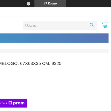
Кошик
ELOGO, 67Х63Х35 СМ, 9325
ити з