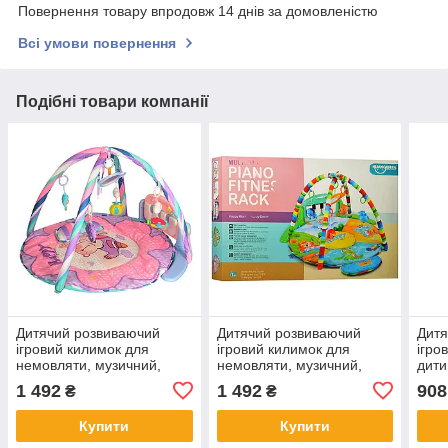
Повернення товару впродовж 14 днів за домовленістю
Всі умови повернення
Подібні товари компанії
Дитячий розвиваючий
Дитячий розвиваючий
Дитя
ігровий килимок для
ігровий килимок для
ігро
немовляти, музичний,
немовляти, музичний,
дити
82*82 см, рожевий, 789-
82*82 см,
см, 
1 492
1 492
908
₴
₴
13-13A
різнокольоровий, 789-13-
13A
Купити
Купити