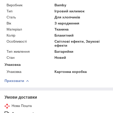
Виробник
Bamby
Тип
Ігровий килимок
Стать
Для хлопчиків
Вік
З народження
Матеріал
Тканина
Колір
Блакитний
Особливості
Світлові ефекти, Звукові
ефекти
Тип живлення
Батарейки
Стан
Новий
Упаковка
Упаковка
Картонна коробка
Приховати
Умови доставки
Нова Пошта