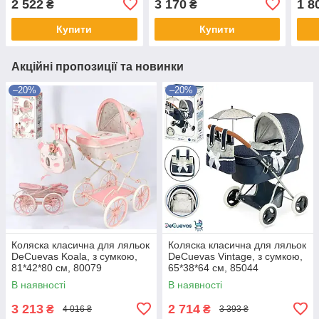
2 522
3 170
1 8
₴
₴
Купити
Купити
Акційні пропозиції та новинки
–20%
–20%
Коляска класична для ляльок
Коляска класична для ляльок
DeCuevas Koala, з сумкою,
DeCuevas Vintage, з сумкою,
81*42*80 см, 80079
65*38*64 см, 85044
В наявності
В наявності
3 213
2 714
₴
₴
4 016 ₴
3 393 ₴