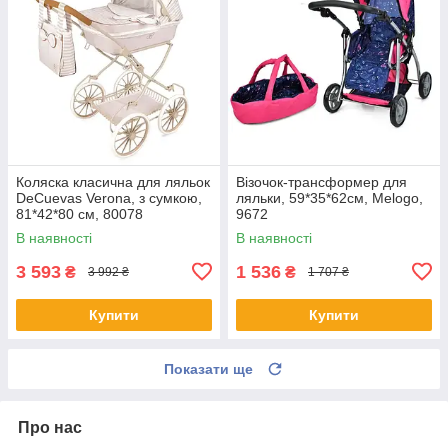
Коляска класична для ляльок
Візочок-трансформер для
DeCuevas Verona, з сумкою,
ляльки, 59*35*62см, Melogo,
81*42*80 см, 80078
9672
В наявності
В наявності
3 593
1 536
₴
₴
3 992 ₴
1 707 ₴
Купити
Купити
Показати ще
Про нас