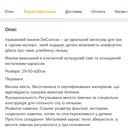
Опис
Характеристики
Доставка
Оплата
Умови 
Опис
Іграшковий манеж DeCuevas – це ідеальний аксесуар для гри
в «дочки-матері», який подарує дитині можливість комфортно
дбати про свою улюблену ляльку.
Манеж виконаний в елегантній кольоровій гамі та оснащений
металевим каркасом.
Розміри: 29-50-в30см
Переваги:
Висока якість: Виготовлена ​​із сертифікованих матеріалів, що
відповідають суворим вимогам безпеки.
Функціональність Регульована висота ліжечка та спеціальна
конструкція для спільного сну із лялькою.
Розвиток навичок: Сприяє розвитку фантазії, моторики,
соціальних навичок, логіки та спостережливості у дитини.
Простота складання: Металевий каркас легко збирається, а
висота ліжечка регулюється у три положення.