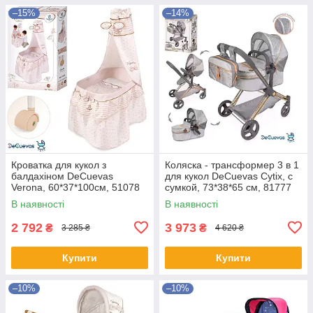
–15%
–14%
Кроватка для кукол з
Коляска - трансформер 3 в 1
балдахіном DeCuevas
для кукол DeCuevas Cytix, с
Verona, 60*37*100см, 51078
сумкой, 73*38*65 см, 81777
В наявності
В наявності
2 792
3 973
₴
₴
3 285 ₴
4 620 ₴
Купити
Купити
–10%
–10%