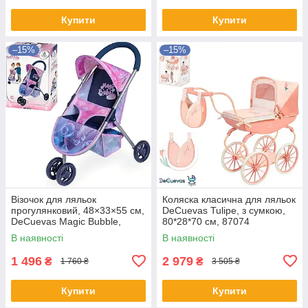
Купити
Купити
–15%
–15%
Візочок для ляльок
Коляска класична для ляльок
прогулянковий, 48×33×55 см,
DeCuevas Tulipe, з сумкою,
DeCuevas Magic Bubble,
80*28*70 см, 87074
90276
В наявності
В наявності
1 496
2 979
₴
₴
1 760 ₴
3 505 ₴
Купити
Купити