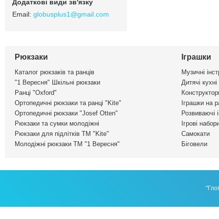
globusplus1@gmail.com
Рюкзаки
Іграшки
Каталог рюкзаків та ранців
Музичні інс
"1 Вересня" Шкільні рюкзаки
Дитячі кухні
Ранці "Oxford"
Конструктор
Ортопедичні рюкзаки та ранці "Kite"
Іграшки на р
Ортопедичні рюкзаки "Josef Otten"
Розвиваючі 
Рюкзаки та сумки молодіжні
Ігрові набор
Рюкзаки для підлітків ТМ "Kite"
Самокати
Молодіжні рюкзаки ТМ "1 Вересня"
Біговели