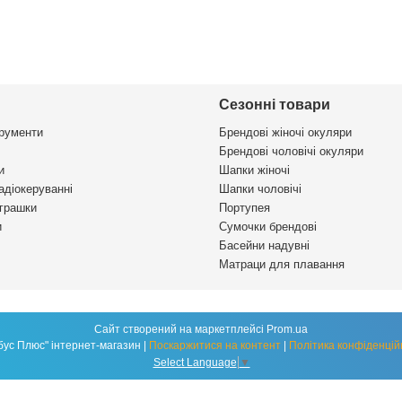
Сезонні товари
трументи
Брендові жіночі окуляри
Брендові чоловічі окуляри
и
Шапки жіночі
адіокеруванні
Шапки чоловічі
іграшки
Портупея
и
Сумочки брендові
Басейни надувні
Матраци для плавання
Сайт створений на маркетплейсі
Prom.ua
"Глобус Плюс" інтернет-магазин |
Поскаржитися на контент
|
Політика конфіденцій
Select Language
▼