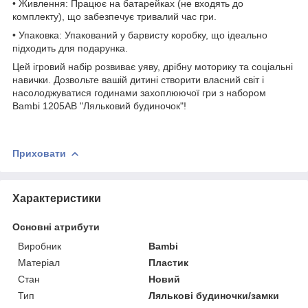
• Живлення: Працює на батарейках (не входять до
комплекту), що забезпечує тривалий час гри.
• Упаковка: Упакований у барвисту коробку, що ідеально
підходить для подарунка.
Цей ігровий набір розвиває уяву, дрібну моторику та соціальні
навички. Дозвольте вашій дитині створити власний світ і
насолоджуватися годинами захоплюючої гри з набором
Bambi 1205AB "Ляльковий будиночок"!
Приховати
Характеристики
Основні атрибути
Виробник
Bambi
Матеріал
Пластик
Стан
Новий
Тип
Лялькові будиночки/замки