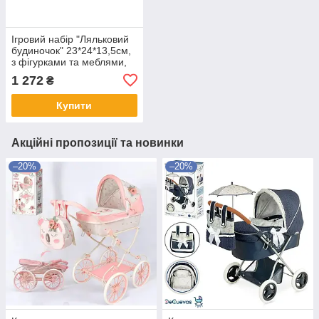
Ігровий набір "Ляльковий
будиночок" 23*24*13,5см,
з фігурками та меблями,
звук, світло, 1205
1 272
₴
Купити
Акційні пропозиції та новинки
–20%
–20%