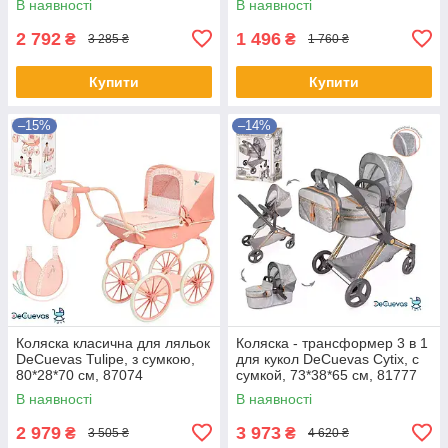
В наявності
В наявності
2 792
1 496
₴
₴
3 285 ₴
1 760 ₴
Купити
Купити
–15%
–14%
Коляска класична для ляльок
Коляска - трансформер 3 в 1
DeCuevas Tulipe, з сумкою,
для кукол DeCuevas Cytix, с
80*28*70 см, 87074
сумкой, 73*38*65 см, 81777
В наявності
В наявності
2 979
3 973
₴
₴
3 505 ₴
4 620 ₴