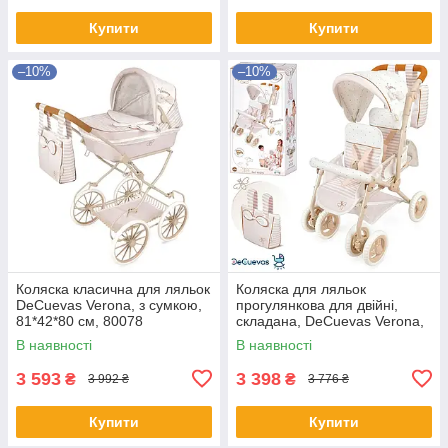
Купити
Купити
–10%
–10%
Коляска класична для ляльок
Коляска для ляльок
DeCuevas Verona, з сумкою,
прогулянкова для двійні,
81*42*80 см, 80078
складана, DeCuevas Verona,
40*70*72см, 90378
В наявності
В наявності
3 593
3 398
₴
₴
3 992 ₴
3 776 ₴
Купити
Купити