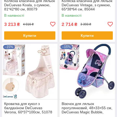
Коляска класична для ляльок
Коляска класична для ляльок
DeCuevas Koala, з сумкою,
DeCuevas Vintage, з сумкою,
81*42*80 см, 80079
65*38*64 см, 85044
В наявності
В наявності
3 213
2 714
₴
₴
4 016 ₴
3 393 ₴
Купити
Купити
–15%
–15%
Кроватка для кукол з
Візочок для ляльок
балдахіном DeCuevas
прогулянковий, 48×33×55 см,
Verona, 60*37*100см, 51078
DeCuevas Magic Bubble,
90276