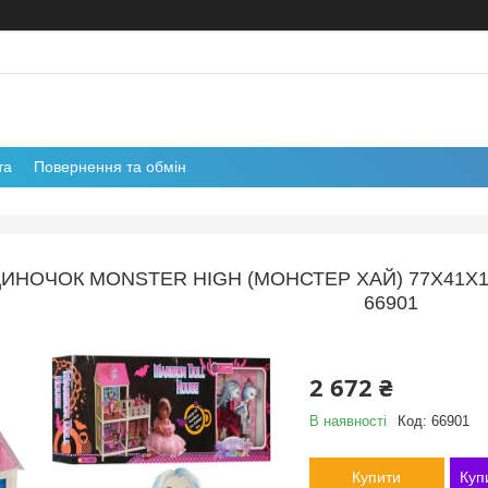
та
Повернення та обмін
НОЧОК MONSTER HIGH (МОНСТЕР ХАЙ) 77Х41Х100
66901
2 672 ₴
В наявності
Код:
66901
Купити
Куп