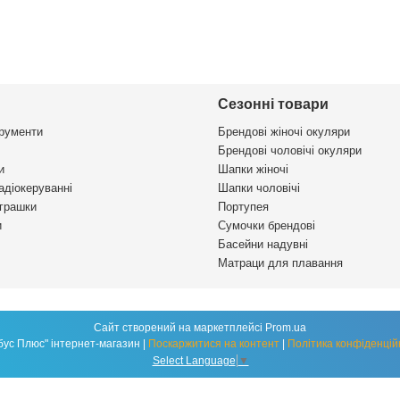
Сезонні товари
трументи
Брендові жіночі окуляри
Брендові чоловічі окуляри
и
Шапки жіночі
адіокеруванні
Шапки чоловічі
іграшки
Портупея
и
Сумочки брендові
Басейни надувні
Матраци для плавання
Сайт створений на маркетплейсі
Prom.ua
"Глобус Плюс" інтернет-магазин |
Поскаржитися на контент
|
Політика конфіденцій
Select Language
▼