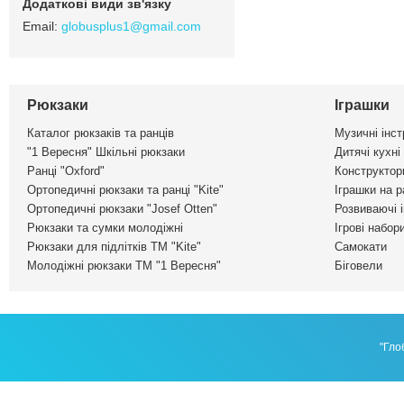
globusplus1@gmail.com
Рюкзаки
Іграшки
Каталог рюкзаків та ранців
Музичні інс
"1 Вересня" Шкільні рюкзаки
Дитячі кухні
Ранці "Oxford"
Конструктор
Ортопедичні рюкзаки та ранці "Kite"
Іграшки на р
Ортопедичні рюкзаки "Josef Otten"
Розвиваючі 
Рюкзаки та сумки молодіжні
Ігрові набор
Рюкзаки для підлітків ТМ "Kite"
Самокати
Молодіжні рюкзаки ТМ "1 Вересня"
Біговели