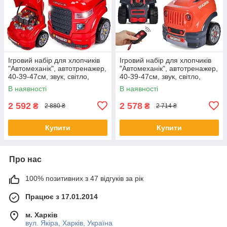
Ігровий набір для хлопчиків
Ігровий набір для хлопчиків
"Автомеханік", автотренажер,
"Автомеханік", автотренажер,
40-39-47см, звук, світло,
40-39-47см, звук, світло,
пульт, 008-978
пульт, 008-979
В наявності
В наявності
2 592
2 578
₴
₴
2 880 ₴
2 714 ₴
Купити
Купити
Про нас
100% позитивних з 47 відгуків за рік
Працює з 17.01.2014
м. Харків
вул. Якіра, Харків, Україна