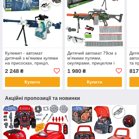
Кулемет - автомат
Дитячий автомат 79см з
Дитя
дитячий з м'якими кулями
м'якими пулями,
авто
на присосках, приціл,
окулярами, прицелом і
та п
акумулятор, окуляри,
мишенню, на акумуляторі,
акум
2 248
1 980
817
₴
₴
88см, М612
WY2102C
Купити
Купити
Акційні пропозиції та новинки
–10%
–5%