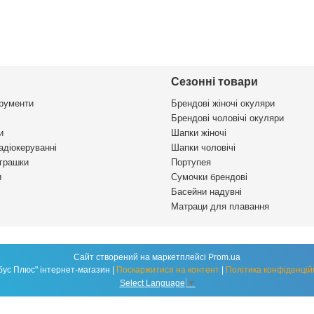
Сезонні товари
трументи
Брендові жіночі окуляри
Брендові чоловічі окуляри
и
Шапки жіночі
адіокеруванні
Шапки чоловічі
іграшки
Портупея
и
Сумочки брендові
Басейни надувні
Матраци для плавання
Сайт створений на маркетплейсі
Prom.ua
"Глобус Плюс" інтернет-магазин |
Поскаржитися на контент
|
Політика конфіденцій
Select Language
▼