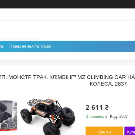
та
Повернення та обмін
, МОНСТР ТРАК, КЛІМБІНГ" MZ CLIMBING CAR НА
КОЛЕСА, 2837
2 611 ₴
В наявності
Код:
2837
Купити
Куп