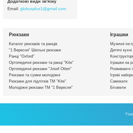
globusplus1@gmail.com
Рюкзаки
Іграшки
Каталог рюкзаків та ранців
Музичні інс
"1 Вересня" Шкільні рюкзаки
Дитячі кухні
Ранці "Oxford"
Конструктор
Ортопедичні рюкзаки та ранці "Kite"
Іграшки на р
Ортопедичні рюкзаки "Josef Otten"
Розвиваючі 
Рюкзаки та сумки молодіжні
Ігрові набор
Рюкзаки для підлітків ТМ "Kite"
Самокати
Молодіжні рюкзаки ТМ "1 Вересня"
Біговели