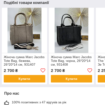
Подібні товари компанії
Жіноча сумка Marc Jacobs
Жіноча сумка Marc Jacobs
Жіно
Tote Bag, бежева,
Tote Bag, чорна, 26*20*14
The 
26*20*14 см, 931407
см, 931408
Зе Т
2 700
2 700
2 2
₴
₴
Купити
Купити
Про нас
100% позитивних з 47 відгуків за рік