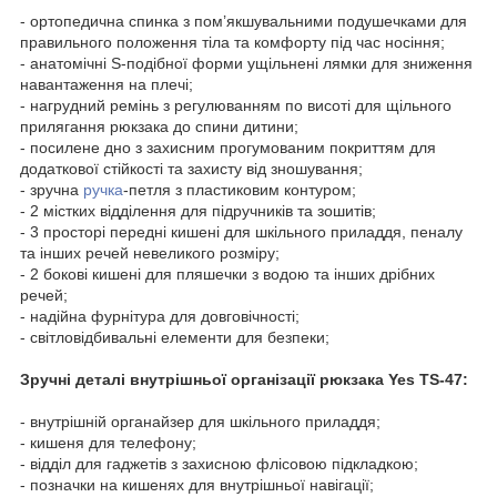
- ортопедична спинка з пом’якшувальними подушечками для
правильного положення тіла та комфорту під час носіння;
- анатомічні S-подібної форми ущільнені лямки для зниження
навантаження на плечі;
- нагрудний ремінь з регулюванням по висоті для щільного
прилягання рюкзака до спини дитини;
- посилене дно з захисним прогумованим покриттям для
додаткової стійкості та захисту від зношування;
- зручна
ручка
-петля з пластиковим контуром;
- 2 містких відділення для підручників та зошитів;
- 3 просторі передні кишені для шкільного приладдя, пеналу
та інших речей невеликого розміру;
- 2 бокові кишені для пляшечки з водою та інших дрібних
речей;
- надійна фурнітура для довговічності;
- світловідбивальні елементи для безпеки;
Зручні деталі внутрішньої організації рюкзака Yes TS-47:
- внутрішній органайзер для шкільного приладдя;
- кишеня для телефону;
- відділ для гаджетів з захисною флісовою підкладкою;
- позначки на кишенях для внутрішньої навігації;