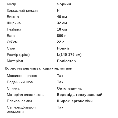
Колір
Чорний
Каркасний рюкзак
Ні
Висота
46 см
Ширина
32 см
Глибина
16 см
Вага
800 г
Об`єм
22 л
Стан
Новий
Розмір (зріст)
L(145-175 см)
Матеріал
Поліестер
Користувальницькі характеристики
Машинне прання
Так
Подвійний шов
Так
Спинка
Ортопедична
Матеріал властивість
Водовідштовхувальний
Плечові лямки
Широкі ергономічні
Світловідбиваючі
Так
елементи