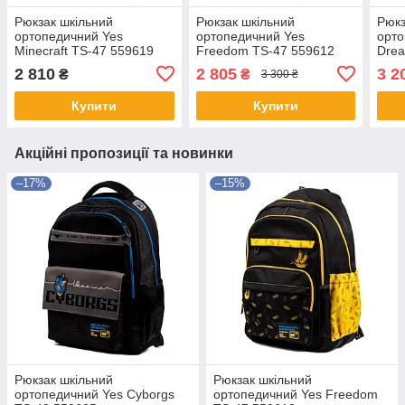
Рюкзак шкільний
Рюкзак шкільний
Рюкз
ортопедичний Yes
ортопедичний Yes
орто
Minecraft TS-47 559619
Freedom TS-47 559612
Drea
2 810
2 805
3 2
₴
₴
3 300 ₴
Купити
Купити
Акційні пропозиції та новинки
–17%
–15%
Рюкзак шкільний
Рюкзак шкільний
ортопедичний Yes Cyborgs
ортопедичний Yes Freedom