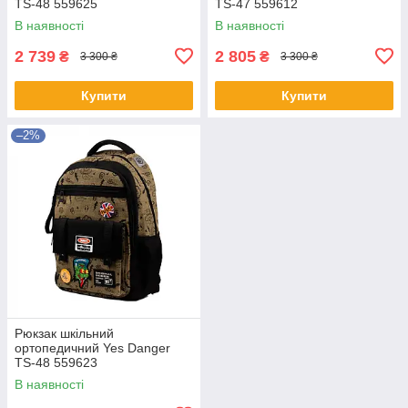
TS-48 559625
TS-47 559612
В наявності
В наявності
2 739
2 805
₴
₴
3 300 ₴
3 300 ₴
Купити
Купити
–2%
Рюкзак шкільний
ортопедичний Yes Danger
TS-48 559623
В наявності