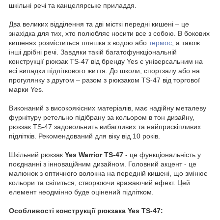
шкільні речі та канцелярське приладдя.
Два великих відділення та дві місткі передні кишені – це
знахідка для тих, хто полюбляє носити все з собою. В бокових
кишенях розміститься пляшка з водою або
термос
, а також
інші дрібні речі. Завдяки такій багатофункціональній
конструкції рюкзак TS-47 від бренду Yes є універсальним на
всі випадки підліткового життя. До школи, спортзалу або на
прогулянку з другом – разом з рюкзаком TS-47 від торгової
марки Yes.
Виконаний з високоякісних матеріалів, має надійну металеву
фурнітуру ретельно підібрану за кольором в тон дизайну,
рюкзак TS-47 задовольнить вибагливих та найприскіпливих
підлітків. Рекомендований для віку від 10 років.
Шкільний рюкзак
Yes Warrior TS-47
- це функціональність у
поєднанні з інноваційним дизайном. Головний акцент - це
малюнок з оптичного волокна на передній кишені, що змінює
кольори та світиться, створюючи вражаючий ефект. Цей
елемент неодмінно буде оцінений підлітком.
Особливості конструкції рюкзака Yes TS-47: