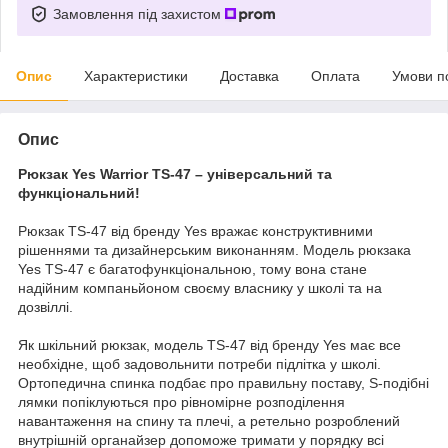
Замовлення під захистом
Опис
Характеристики
Доставка
Оплата
Умови п
Опис
Рюкзак Yes Warrior TS-47 – універсальний та
функціональний!
Рюкзак TS-47 від бренду Yes вражає конструктивними
рішеннями та дизайнерським виконанням. Модель рюкзака
Yes TS-47 є багатофункціональною, тому вона стане
надійним компаньйоном своєму власнику у школі та на
дозвіллі.
Як шкільний рюкзак, модель TS-47 від бренду Yes має все
необхідне, щоб задовольнити потреби підлітка у школі.
Ортопедична спинка подбає про правильну поставу, S-подібні
лямки попіклуються про рівномірне розподілення
навантаження на спину та плечі, а ретельно розроблений
внутрішній органайзер допоможе тримати у порядку всі